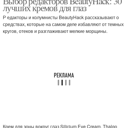
Выбор редакторов BeautyHack: 30
лучших кремов для глаз
Р едакторы и колумнисты BeautyHack рассказывают о
средствах, которые на самом деле избавляют от темных
Средства для макияжа
Уходовые средства
кругов, отеков и разглаживают мелкие морщины.
Средства на
Лекарственные
специфические
средства
рецепторы
Крем для зоны вокруг глаз Silicium Eye Cream, Thalgo