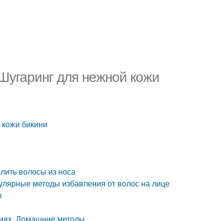
 Шугаринг для нежной кожи
 кожи бикини
алить волосы из носа
пулярные методы избавления от волос на лице
ы
виях. Домашние методы