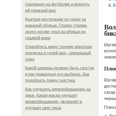
горловину на футболке и вернуть
В
ей прежний вид
Краткая инструкция по уходу за
Вол
кожаной обувью. Гладко стелим,
бик
долго носим: уход за обувью из
гладкой кожи
Шугар
Откройтесь миру: почему короткая
испол
прическа и голой вид - идеальный
эпиля
союз
Плюс
Какой ширины должен быть галстук
и как правильно его выбрать. Как
Шугар
подобрать длину галстука
досто
Как улучшить кровообращение на
сахар
лице. Какая маска улучшит
черны
кровообращение, увлажнит и
Плюсы
улучшит цвет лица
Дос