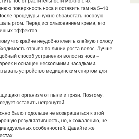
тить нос от растительности можно с их
ннюю поверхность носа и оставить там на 5–10
 После процедуры нужно обработать носовую
ать ртом. Перед использованием крема, его
бочных эффектов.
ому что крайне неудобно клеить клейкую полосу
ходимость отрыва по линии роста волос. Лучше
Удобный способ устранения волос из носа –
ареек и оснащен несколькими насадками.
атывать устройство медицинским спиртом для
щищают организм от пыли и грязи. Поэтому,
ледует оставить нетронутой.
можно было подольше не возвращаться к этой
рошую результативность, но, к сожалению, не
ндивидуальных особенностей. Давайте же
естах.