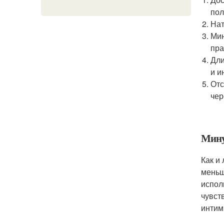
пол
Нат
Мин
пра
Дли
и и
Отс
чер
Мину
Как и
меньш
испол
чувст
интим