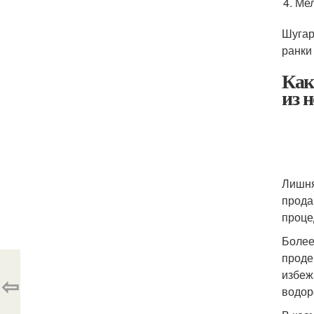
Мел
Шугар
ранки
Как
из н
Лишня
прода
проце
Более
проде
избеж
⇦
водор