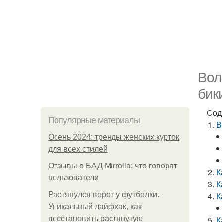
Вол
бик
Сод
Популярные материалы
В
Осень 2024: тренды женских курток
для всех стилей
Отзывы о БАД Mirrolla: что говорят
К
пользователи
К
Растянулся ворот у футболки.
К
Уникальный лайфхак, как
восстановить растянутую
К