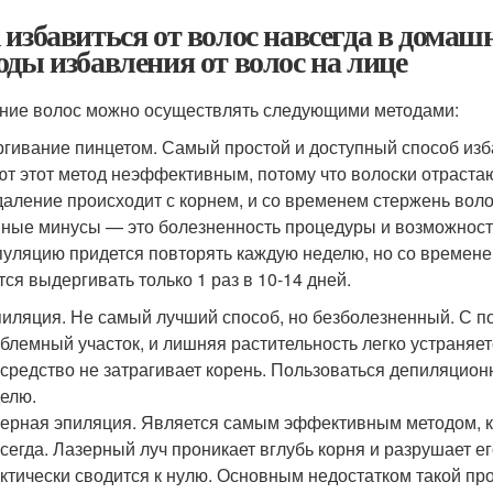
 избавиться от волос навсегда в дома
оды избавления от волос на лице
ние волос можно осуществлять следующими методами:
гивание пинцетом. Самый простой и доступный способ изб
ют этот метод неэффективным, потому что волоски отрастаю
Удаление происходит с корнем, и со временем стержень вол
ные минусы — это болезненность процедуры и возможност
уляцию придется повторять каждую неделю, но со временем
тся выдергивать только 1 раз в 10-14 дней.
иляция. Не самый лучший способ, но безболезненный. С 
блемный участок, и лишняя растительность легко устраняетс
 средство не затрагивает корень. Пользоваться депиляцион
елю.
ерная эпиляция. Является самым эффективным методом, к
сегда. Лазерный луч проникает вглубь корня и разрушает е
ктически сводится к нулю. Основным недостатком такой пр