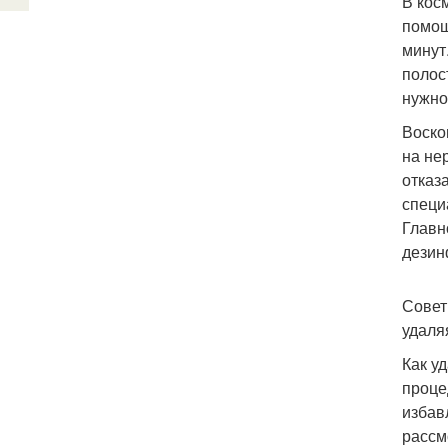
В кос
помощ
минут
полос
нужно
Воско
на не
отказ
специ
Главн
дезин
Совет
удаля
Как у
проце
избав
рассм