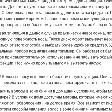
метических магазинах предлагают кремы для эпиляции. Очис
ью. Для этого нужно нанести крем тонким слоем на внутре
. Специальная лопатка поможет удалить остатки средства.
ть смягчающим кремом. Главное во время манипуляций дыш
 проверить на небольшом участке кожи, чтобы не было по
вая эпиляция в данном случае практически невозможна, пот
ровную поверхность носа. Также дискомфорт вызывает необ
аться от этого способа и выбрать более удобное средство. 
альный прибор под названием триммер. Он работает от бат
ое при самостоятельном использовании не забывать обраб
фекции. Нос нужно промыть мылом и вытереть насухо.
! Волосы в носу выполняют биологическую функцию. Они за
я нежелательные волоски из носа, некоторую часть все же с
далить волосы в зоне бикини в домашних условиях, чтобы 
дуре? В условиях дома доступны методы, которые имеют хо
ляют от «обволосения» на долгое время. Все зависит от и
отрим способы удаления волос в зоне бикини и интимных м