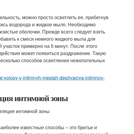
льность, можно просто осветлить ее, прибегнув
екись водорода и жидкое мыло. Необходимо
лизистые оболочки. Прежде всего следует взять
 добавить к смеси немного жидкого мыла для
 участок примерно на 5 минут. После этого
здействия может появиться раздражение. Такую
 несколько способов осветления нежелательных
at-volosy-v-intimnyh-mestah-depilyaciya-intimnoy-
яция интимной зоны
наиболее известные способы – это бритье и