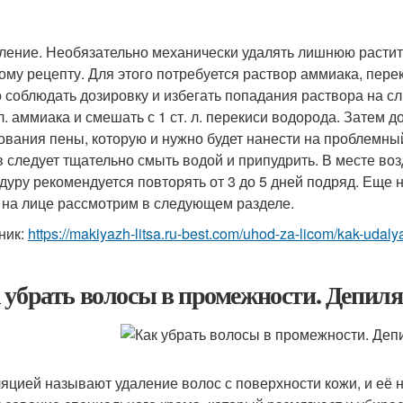
ление. Необязательно механически удалять лишнюю растите
рому рецепту. Для этого потребуется раствор аммиака, пер
о соблюдать дозировку и избегать попадания раствора на с
. л. аммиака и смешать с 1 ст. л. перекиси водорода. Затем
ования пены, которую и нужно будет нанести на проблемный
в следует тщательно смыть водой и припудрить. В месте во
дуру рекомендуется повторять от 3 до 5 дней подряд. Еще
 на лице рассмотрим в следующем разделе.
ник:
https://makiyazh-litsa.ru-best.com/uhod-za-licom/kak-udaly
 убрать волосы в промежности. Депил
яцией называют удаление волос с поверхности кожи, и её 