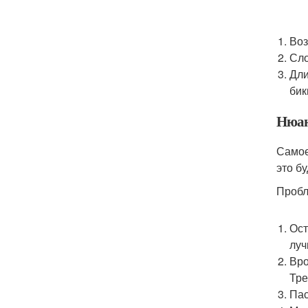
Воз
Сло
Дли
бик
Нюан
Самое
это б
Пробл
Ост
луч
Вро
Тре
Пас