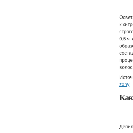
Освет
к хит
строг
0,5 ч
образ
соста
проце
волос
Источ
zony
Как
Депил