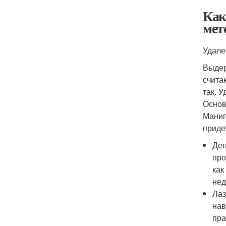
Как
мет
Удале
Выдер
счита
так. 
Основ
Манип
приде
Деп
про
как
нед
Лаз
нав
пра