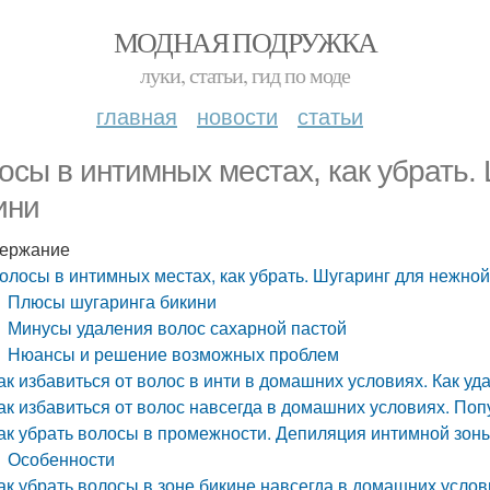
МОДНАЯ ПОДРУЖКА
луки, статьи, гид по моде
главная
новости
статьи
осы в интимных местах, как убрать.
ини
ержание
олосы в интимных местах, как убрать. Шугаринг для нежной
Плюсы шугаринга бикини
Минусы удаления волос сахарной пастой
Нюансы и решение возможных проблем
ак избавиться от волос в инти в домашних условиях. Как уд
ак избавиться от волос навсегда в домашних условиях. По
ак убрать волосы в промежности. Депиляция интимной зон
Особенности
ак убрать волосы в зоне бикине навсегда в домашних усло