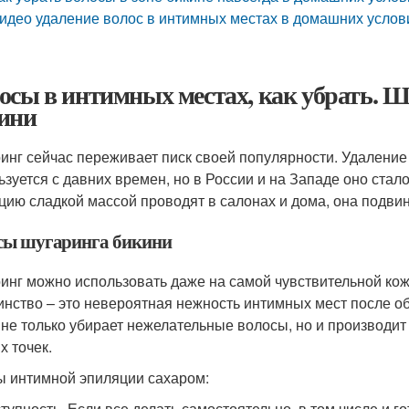
идео удаление волос в интимных местах в домашних услов
осы в интимных местах, как убрать. 
ини
инг сейчас переживает писк своей популярности. Удаление
ьзуется с давних времен, но в России и на Западе оно стало
цию сладкой массой проводят в салонах и дома, она подвин
ы шугаринга бикини
инг можно использовать даже на самой чувствительной коже
инство – это невероятная нежность интимных мест после об
 не только убирает нежелательные волосы, но и производит
х точек.
 интимной эпиляции сахаром:
тупность. Если все делать самостоятельно, в том числе и г