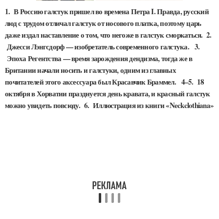
1. В Россию галстук пришел во времена Петра I. Правда, русский
люд с трудом отличал галстук от носового платка, поэтому царь
даже издал наставление о том, что негоже в галстук сморкаться. 2.
Джесси Лэнгсдорф — изобретатель современного галстука. 3.
Эпоха Регентства — время зарождения дендизма, тогда же в
Британии начали носить и галстуки, одним из главных
почитателей этого аксессуара был Красавчик Браммел. 4–5. 18
октября в Хорватии празднуется день кравата, и красный галстук
можно увидеть повсюду. 6. Иллюстрация из книги «Neckclothiana»