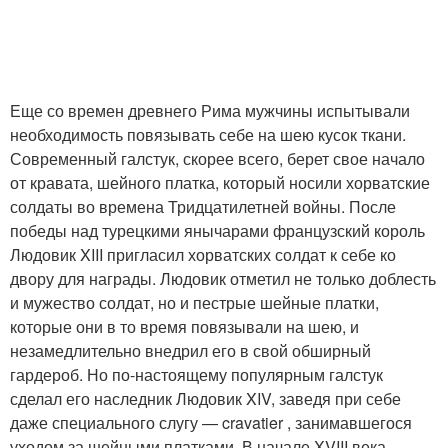
Еще со времен древнего Рима мужчины испытывали
необходимость повязывать себе на шею кусок ткани.
Современный галстук, скорее всего, берет свое начало
от кравата, шейного платка, который носили хорватские
солдаты во времена Тридцатилетней войны. После
победы над турецкими янычарами французский король
Людовик XIII пригласил хорватских солдат к себе ко
двору для награды. Людовик отметил не только доблесть
и мужество солдат, но и пестрые шейные платки,
которые они в то время повязывали на шею, и
незамедлительно внедрил его в свой обширный
гардероб. Но по-настоящему популярным галстук
сделал его наследник Людовик XIV, заведя при себе
даже специального слугу — cravatier , занимавшегося
уходом за шейными платками. В начале XVIII века