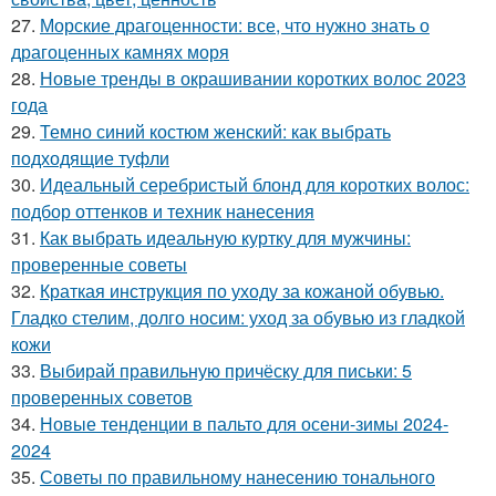
27.
Морские драгоценности: все, что нужно знать о
драгоценных камнях моря
28.
Новые тренды в окрашивании коротких волос 2023
года
29.
Темно синий костюм женский: как выбрать
подходящие туфли
30.
Идеальный серебристый блонд для коротких волос:
подбор оттенков и техник нанесения
31.
Как выбрать идеальную куртку для мужчины:
проверенные советы
32.
Краткая инструкция по уходу за кожаной обувью.
Гладко стелим, долго носим: уход за обувью из гладкой
кожи
33.
Выбирай правильную причёску для письки: 5
проверенных советов
34.
Новые тенденции в пальто для осени-зимы 2024-
2024
35.
Советы по правильному нанесению тонального