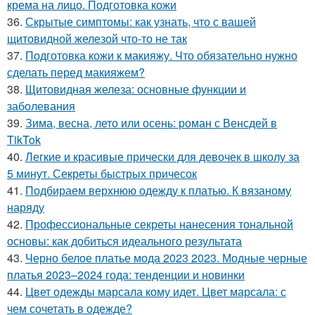
крема на лицо. Подготовка кожи
36.
Скрытые симптомы: как узнать, что с вашей
щитовидной железой что-то не так
37.
Подготовка кожи к макияжу. Что обязательно нужно
сделать перед макияжем?
38.
Щитовидная железа: основные функции и
заболевания
39.
Зима, весна, лето или осень: роман с Венсдей в
TikTok
40.
Легкие и красивые прически для девочек в школу за
5 минут. Секреты быстрых причесок
41.
Подбираем верхнюю одежду к платью. К вязаному
наряду
42.
Профессиональные секреты нанесения тональной
основы: как добиться идеального результата
43.
Черно белое платье мода 2023 2023. Модные черные
платья 2023–2024 года: тенденции и новинки
44.
Цвет одежды марсала кому идет. Цвет марсала: с
чем сочетать в одежде?