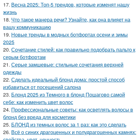
17.
Весна 2025: Топ-5 трендов, которые изменят нашу
жизнь
18.
Что такое манера речи? Узнайте, как она влияет на
вашу коммуникацию
19.
Новые тренды в модных ботфортах осени и зимы
2025
20.
Сочетание стилей: как правильно подобрать пальто к
серым ботфортам
21.
Серые замшевые: стильные сочетания верхней
одежды
22.
Сделать идеальный блонд дома: простой способ
избавиться от посещений салона
23.
Блонд 2025 из Темного в блонд Пошагово самой
себе: как изменить цвет волос
24.
Профессиональные советы: как осветлять волосы в
блонд без вреда для косметики
25.
БЛОНД из темных волос за 1 раз: как это сделать
26.
Всё о синих драгоценных и полудрагоценных камнях:
свойства, цвет, ценность