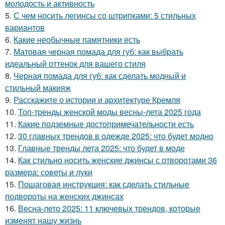
молодость и активность
5.
С чем носить легинсы со штрипками: 5 стильных
вариантов
6.
Какие необычные памятники есть
7.
Матовая черная помада для губ: как выбрать
идеальный оттенок для вашего стиля
8.
Черная помада для губ: как сделать модный и
стильный макияж
9.
Расскажите о истории и архитектуре Кремля
10.
Топ-тренды женской моды весны-лета 2025 года
11.
Какие подземные достопримечательности есть
12.
30 главных трендов в одежде 2025: что будет модно
13.
Главные тренды лета 2025: что будет в моде
14.
Как стильно носить женские джинсы с отворотами 36
размера: советы и луки
15.
Пошаговая инструкция: как сделать стильные
подвороты на женских джинсах
16.
Весна-лето 2025: 11 ключевых трендов, которые
изменят нашу жизнь