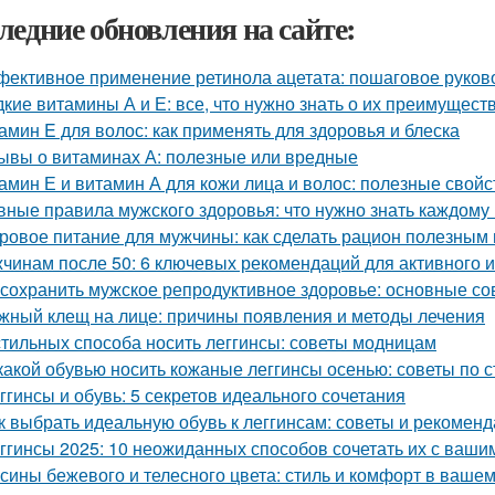
ледние обновления на сайте:
ективное применение ретинола ацетата: пошаговое руков
кие витамины А и Е: все, что нужно знать о их преимущест
амин E для волос: как применять для здоровья и блеска
ывы о витаминах А: полезные или вредные
амин Е и витамин А для кожи лица и волос: полезные свой
вные правила мужского здоровья: что нужно знать каждому
ровое питание для мужчины: как сделать рацион полезным
чинам после 50: 6 ключевых рекомендаций для активного и
 сохранить мужское репродуктивное здоровье: основные с
жный клещ на лице: причины появления и методы лечения
стильных способа носить леггинсы: советы модницам
какой обувью носить кожаные леггинсы осенью: советы по 
ггинсы и обувь: 5 секретов идеального сочетания
к выбрать идеальную обувь к леггинсам: советы и рекомен
ггинсы 2025: 10 неожиданных способов сочетать их с ваши
сины бежевого и телесного цвета: стиль и комфорт в ваше