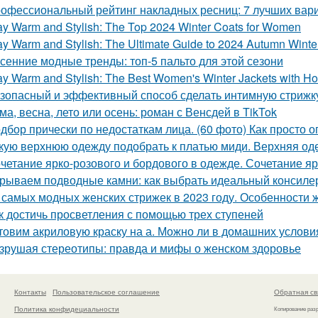
офессиональный рейтинг накладных ресниц: 7 лучших вар
ay Warm and Stylish: The Top 2024 Winter Coats for Women
ay Warm and Stylish: The Ultimate Guide to 2024 Autumn Wint
сенние модные тренды: топ-5 пальто для этой сезони
ay Warm and Stylish: The Best Women's Winter Jackets with Ho
зопасный и эффективный способ сделать интимную стрижк
ма, весна, лето или осень: роман с Венсдей в TikTok
дбор прически по недостаткам лица. (60 фото) Как просто 
кую верхнюю одежду подобрать к платью миди. Верхняя од
четание ярко-розового и бордового в одежде. Сочетание яр
рываем подводные камни: как выбрать идеальный консилер
 самых модных женских стрижек в 2023 году. Особенности ж
к достичь просветления с помощью трех ступеней
товим акриловую краску на а. Можно ли в домашних услови
зрушая стереотипы: правда и мифы о женском здоровье
Контакты
Пользовательское соглашение
Обратная св
Политика конфидециальности
Копирование раз