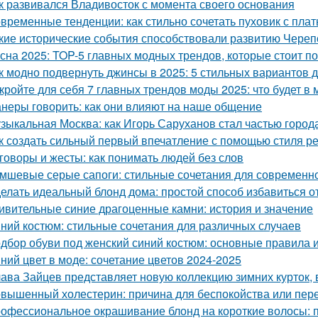
к развивался Владивосток с момента своего основания
временные тенденции: как стильно сочетать пуховик с пла
кие исторические события способствовали развитию Чере
сна 2025: TOP-5 главных модных трендов, которые стоит п
к модно подвернуть джинсы в 2025: 5 стильных вариантов д
кройте для себя 7 главных трендов моды 2025: что будет в 
неры говорить: как они влияют на наше общение
зыкальная Москва: как Игорь Саруханов стал частью город
к создать сильный первый впечатление с помощью стиля р
говоры и жесты: как понимать людей без слов
мшевые серые сапоги: стильные сочетания для современн
елать идеальный блонд дома: простой способ избавиться 
ивительные синие драгоценные камни: история и значение
ний костюм: стильные сочетания для различных случаев
дбор обуви под женский синий костюм: основные правила 
ний цвет в моде: сочетание цветов 2024-2025
ава Зайцев представляет новую коллекцию зимних курток,
вышенный холестерин: причина для беспокойства или пер
офессиональное окрашивание блонд на короткие волосы: п