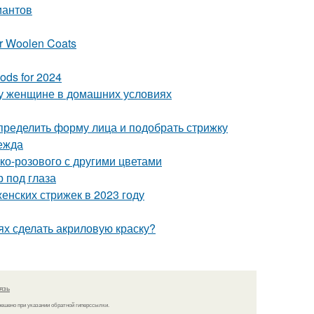
иантов
er Woolen Coats
ods for 2024
у женщине в домашних условиях
определить форму лица и подобрать стрижку
ежда
ко-розового с другими цветами
 под глаза
енских стрижек в 2023 году
ях сделать акриловую краску?
язь
решено при указании обратной гиперссылки.