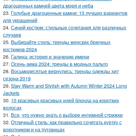
драгоценных камней цвета моря и неба
23.
Голубые драгоценные камни: 10 лучших вариантов
для украшений
24.
Синий костюм: стильные сочетания для различных
случаев
25.
Выбирайте стиль: тренды женских брючных
костюмов 2024
26.
Галина: история и значение имени
27.
Осень-зима 2024: тренды в модных пальто
28.
Восьмидесятые вернулись: тренды одежды хит
сезона 2019
29.
Stay Warm and Stylish with Autumn Winter 2024 Long
Jackets
30.
10 красивых красивых идей блонда на коротких
волосах
31.
Все, что нужно знать о выборе интимной стрижки
32.
Отличный стиль: как правильно сочетать куртку с
воротником и на пуговицах