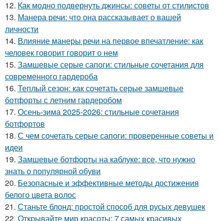
12.
Как модно подвернуть джинсы: советы от стилистов
13.
Манера речи: что она рассказывает о вашей
личности
14.
Влияние манеры речи на первое впечатление: как
человек говорит говорит о нем
15.
Замшевые серые сапоги: стильные сочетания для
современного гардероба
16.
Теплый сезон: как сочетать серые замшевые
ботфорты с летним гардеробом
17.
Осень-зима 2025-2026: стильные сочетания
ботфортов
18.
С чем сочетать серые сапоги: проверенные советы и
идеи
19.
Замшевые ботфорты на каблуке: все, что нужно
знать о популярной обуви
20.
Безопасные и эффективные методы достижения
белого цвета волос
21.
Станьте блонд: простой способ для русых девушек
22.
Открывайте мир красоты: 7 самых красивых