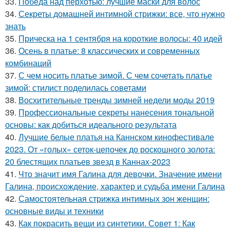
33.
Победа над перхотью: лучшие маски для волос
34.
Секреты домашней интимной стрижки: все, что нужно
знать
35.
Прическа на 1 сентября на короткие волосы: 40 идей
36.
Осень в платье: 8 классических и современных
комбинаций
37.
С чем носить платье зимой. С чем сочетать платье
зимой: стилист поделилась советами
38.
Восхитительные тренды зимней недели моды 2019
39.
Профессиональные секреты нанесения тональной
основы: как добиться идеального результата
40.
Лучшие белые платья на Каннском кинофестивале
2023. От «голых» сеток-цепочек до роскошного золота:
20 блестящих платьев звезд в Каннах-2023
41.
Что значит имя Галина для девочки. Значение имени
Галина, происхождение, характер и судьба имени Галина
42.
Самостоятельная стрижка интимных зон женщин:
основные виды и техники
43.
Как покрасить вещи из синтетики. Совет 1: Как