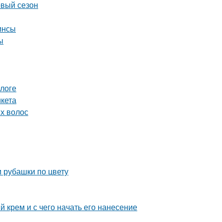
овый сезон
инсы
ы
логе
икета
ых волос
и рубашки по цвету
 крем и с чего начать его нанесение