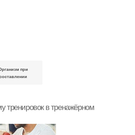
Организм при
составлении
му тренировок в тренажёрном