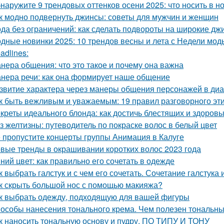
наружите 9 трендовых оттенков осени 2025: что носить в н
к модно подвернуть джинсы: советы для мужчин и женщин
да без ограничений: как сделать подвороты на широкие дж
дные новинки 2025: 10 трендов весны и лета с Недели мод
adlines:
нера общения: что это такое и почему она важна
нера речи: как она формирует наше общение
звитие характера через манеры общения персонажей в диа
к быть вежливым и уважаемым: 19 правил разговорного эт
креты идеального блонда: как достичь блестящих и здоров
з желтизны: путеводитель по покраске волос в белый цвет
 пропустите концерты группы Анимация в Калуге
вые тренды в окрашивании коротких волос 2023 года
ний цвет: как правильно его сочетать в одежде
к выбрать галстук и с чем его сочетать. Сочетание галстука 
к скрыть большой нос с помощью макияжа?
к выбрать одежду, подходящую для вашей фигуры
особы нанесения тонального крема. Чем полезен тональный
к наносить тональную основу и пудру. ПО ТИПУ И ТОНУ