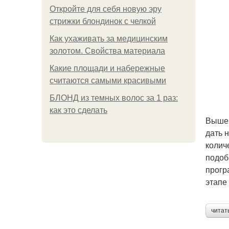
Откройте для себя новую эру
стрижки блондинок с челкой
Как ухаживать за медицинским
золотом. Свойства материала
Какие площади и набережные
считаются самыми красивыми
БЛОНД из темных волос за 1 раз:
как это сделать
Выше 
дать 
колич
подоб
прогр
этапе
читат