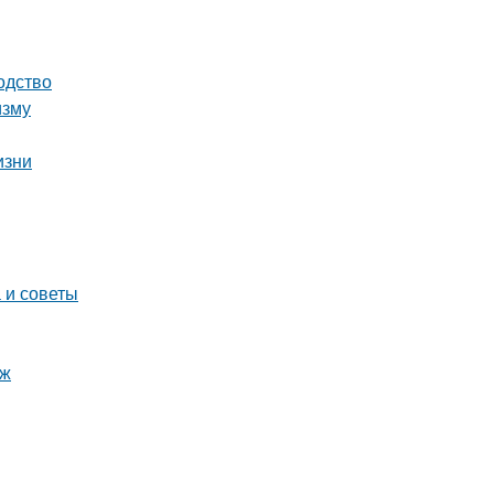
одство
изму
изни
 и советы
яж