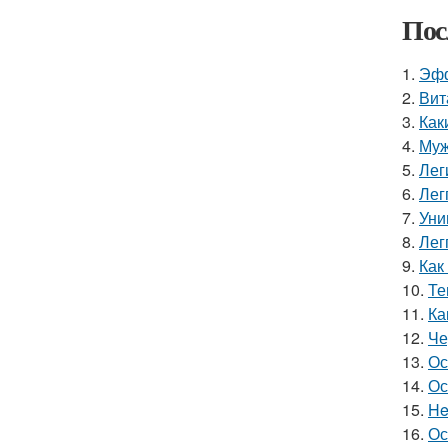
Пос
1.
Эфф
2.
Вит
3.
Как
4.
Муж
5.
Лег
6.
Лег
7.
Уни
8.
Лег
9.
Как
10.
Те
11.
Ка
12.
Че
13.
Ос
14.
Ос
15.
He
16.
Ос