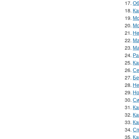
17.
Об
18.
Ка
19.
Мо
20.
Мо
21.
He
22.
Ма
23.
Ма
24.
Ра
25.
Ка
26.
Се
27.
Бе
28.
Не
29.
Но
30.
Си
31.
Ка
32.
Ка
33.
Ка
34.
Сп
35.
Ка