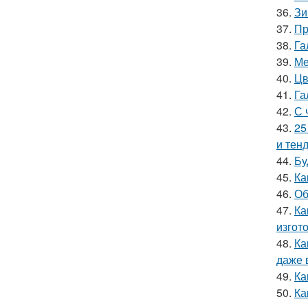
36.
Зи
37.
Пр
38.
Га
39.
Ме
40.
Цв
41.
Га
42.
С 
43.
25
и тен
44.
Бу
45.
Ка
46.
Об
47.
Ка
изгот
48.
Ка
даже 
49.
Ка
50.
Ка