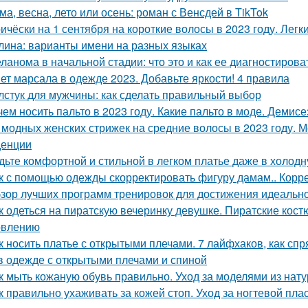
ма, весна, лето или осень: роман с Венсдей в TikTok
ичёски на 1 сентября на короткие волосы в 2023 году. Лег
лина: варианты имени на разных языках
ланома в начальной стадии: что это и как ее диагностирова
ет марсала в одежде 2023. Добавьте яркости! 4 правила
лстук для мужчины: как сделать правильный выбор
чем носить пальто в 2023 году. Какие пальто в моде. Деми
 модных женских стрижек на средние волосы в 2023 году. 
денции
дьте комфортной и стильной в легком платье даже в холодн
к с помощью одежды скорректировать фигуру дамам.. Корре
зор лучших программ тренировок для достижения идеаль
к одеться на пиратскую вечеринку девушке. Пиратские кос
овлению
к носить платье с открытыми плечами. 7 лайфхаков, как сп
в одежде с открытыми плечами и спиной
к мыть кожаную обувь правильно. Уход за моделями из нат
к правильно ухаживать за кожей стоп. Уход за ногтевой пла