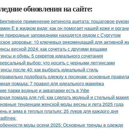
ледние обновления на сайте:
ективное применение ретинола ацетата: пошаговое руков
амин Е в жидком виде: как он помогает нашей коже и орган
ие природные заповедники находятся рядом с Сургутом
ское здоровье: 10 ключевых рекомендаций для активной ж
инсы весной 2024: как сочетать с другими вещами
гинсы и обувь: 5 секретов идеального сочетания
версальный выбор: что носить с черными леггинсами
гинсы после 40: как выбрать идеальный стиль
 правильно подобрать одежду к лосинам: основные правила
мная помада: 7 правил для идеального макияжа
кие парки водные и аквапарки есть в Уфе
рная помада для губ: как сделать модный и стильный маки
новные тенденции женской моды весны и лета 2025 года
ень и зима в теплых платьях: 25 луков для каждого дня
adlines:
обенности моды осени 2025: Основные тренды в одежде