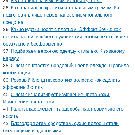
34.
Имя галина на Имя.Ком: история успеха
35.
Как правильно краситься тональным кремом. Как
подготовить лицо перед нанесением тонального
средства
36.
Какие куртки носят с платьем. Эффект бочки: как
носить платья и юбки с пуховиками, чтобы не выглядеть
безвкусно и бесформенно
37.
Подбираем верхнюю одежду к платью. К вязаному
наряду
38.
С чем сочетается бордовый цвет в одежде. Правила
комбинации
39.
Розовый блонд на коротких волосах: как сделать
эффектный стиль
40.
О чем сигнализирует изменение цвета кожи.
Изменение цвета кожи
41.
Галстук как элемент гардероба: как правильно его
носить
42.
Благодаря этим средствам, сухие волосы стали
блестящими и здоровыми