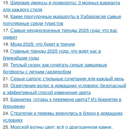
15.
Широкие джинсы и подвороты: 3 модных варианта
для каждого стиля
16.
Какие прогулочные маршруты в Хабаровске самые
популярные среди туристов
17.
Самые неоднозначные тренды 2025 года: что вас
удивит
18.
Мода 2025: что будет в тренде
19.
Главные тренды 2025 года: что ждет нас в
ближайшие годы
20.
Теплый сезон: как сочетать серые замшевые
ботфорты с летним гардеробом
21.
Серые сапоги: стильные сочетания для каждый день
22.
Осветление волос в домашних условиях: безопасный
и эффективный способ изменения цвета
23.
Брюнетки, готовы к перемене цвета? Из брюнетки в
блондинку
24.
Стратегии и приемы вернулись в блонд в домашних
условиях
25.
Морской волны цвет: всё о драгоценном камне,