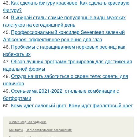
43.
Как сделать фигуру красивее. Как сделать красивую
Фигуру?
44.
Выбирай стиль: самые популярные виды мужских
галстуков на сегодняшний день
45.
Профессиональный консилер Seventeen зеленый
Anticernes: эффективное решение для глаз
46.
Проблемы с наращиванием норковых ресниц: как
избежать их
47.
Обзор лучших программ тренировок для достижения
идеальной формы
48.
Откуда начать заботиться о своем теле: советы для
новичков
49.
Осень-зима 2021-2022: стильные комбинации с
ботфортами
50.
Кому идет лиловый цвет. Кому идет фиолетовый цвет
© 2026 Модная подружка
Контакты
Пользовательское соглашение