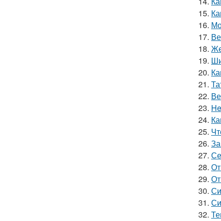
14.
Ка
15.
Ка
16.
Мо
17.
Ве
18.
Же
19.
Ши
20.
Ка
21.
Та
22.
Ве
23.
He
24.
Ка
25.
Чт
26.
За
27.
Се
28.
От
29.
От
30.
Си
31.
Си
32.
Те