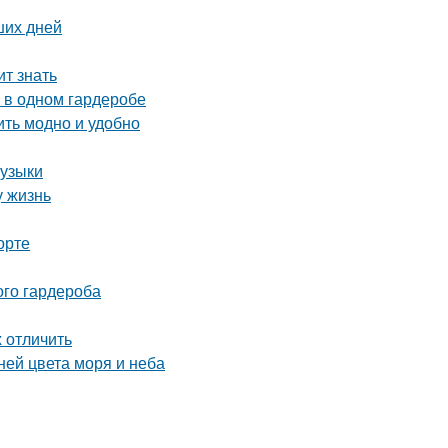
ших дней
ит знать
 в одном гардеробе
ить модно и удобно
музыки
у жизнь
орте
ого гардероба
х отличить
ней цвета моря и неба