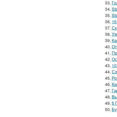
33.
Го
34.
St
35.
St
36.
15
37.
Ск
38.
Уз
39.
Ка
40.
От
41.
Пр
42.
Ос
43.
10
44.
Со
45.
Ро
46.
Ка
47.
Га
48.
Вы
49.
5 
50.
Бу