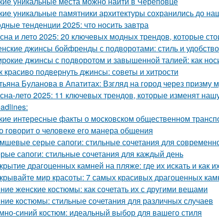
кие уникальные места можно найти в Череповце
кие уникальные памятники архитектуры сохранились до на
дные тенденции 2025: что носить завтра
сна и лето 2025: 20 ключевых модных трендов, которые сто
нские джинсы бойфренды с подворотами: стиль и удобство
рокие джинсы с подворотом и завышенной талией: как нос
к красиво подвернуть джинсы: советы и хитрости
тьяна Буланова в Апатитах: Взгляд на город через призму 
сна-лето 2025: 11 ключевых трендов, которые изменят наш
adlines:
кие интересные факты о московском общественном трансп
о говорит о человеке его манера общения
мшевые серые сапоги: стильные сочетания для современн
рые сапоги: стильные сочетания для каждый день
крытие драгоценных камней на пляже: где их искать и как и
крывайте мир красоты: 7 самых красивых драгоценных кам
ние женские костюмы: как сочетать их с другими вещами
ние костюмы: стильные сочетания для различных случаев
мно-синий костюм: идеальный выбор для вашего стиля