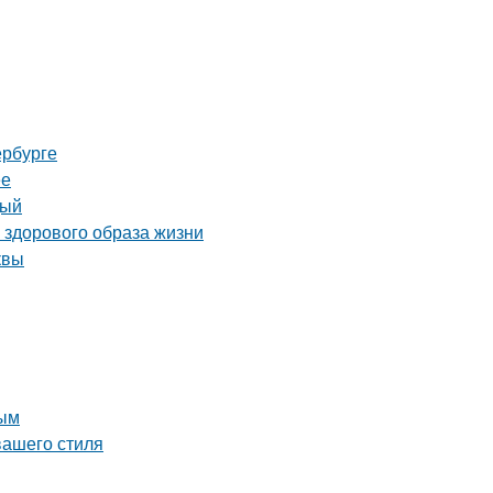
ербурге
ее
дый
 здорового образа жизни
квы
ным
вашего стиля