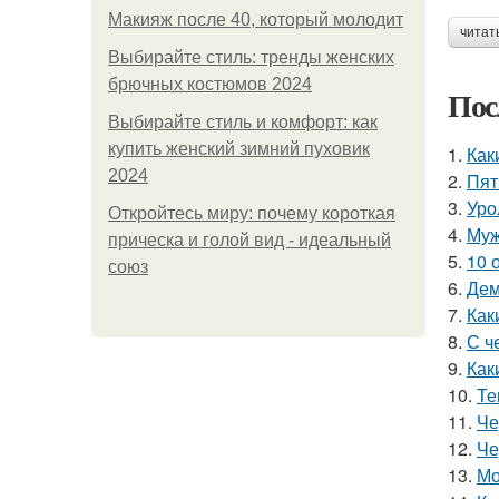
Макияж после 40, который молодит
читат
Выбирайте стиль: тренды женских
брючных костюмов 2024
Пос
Выбирайте стиль и комфорт: как
купить женский зимний пуховик
1.
Как
2024
2.
Пят
3.
Уро
Откройтесь миру: почему короткая
4.
Муж
прическа и голой вид - идеальный
5.
10 
союз
6.
Дем
7.
Как
8.
С ч
9.
Как
10.
Те
11.
Че
12.
Че
13.
Мо