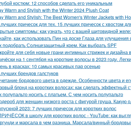
лубой костюм: 12 способов сделать его уникальным
ay Warm and Stylish with the Winter 2024 Plush Coat
ay Warm and Stylish: The Best Women's Winter Jackets with Ho
 лучших причесок для тех. 15 лучших причесок с хвостом д
рытые симптомы: как узнать, что с вашей щитовидной желез
найте, как использовать Пин на доске Глаза для улучшения 
к подобрать Солнцезащитный крем. Как выбрать SPF
кройте для себя новые грани интимных стрижек и дизайна в
ичёски на 1 сентября на короткие волосы в 2023 году. Лег
ень в красках: 10 самых красивых пар осенью
 лучших брендов галстуков
четание бордового цвета в одежде. Особенности цвета и ег
зовый блонд на коротких волосах: как сделать эффектный с
к полупальто носить с платьем. С чем носить полупальто
рдероб для женщин низкого роста с фигурой груша. Какую 
пускной 2023: 7 лучших причесок для коротких волос
ПРИЧЁСОК в школу для коротких волос ‍- YouTube: как выгл
ргунди и марсала в чем разница. Марсала/винный-бордовы