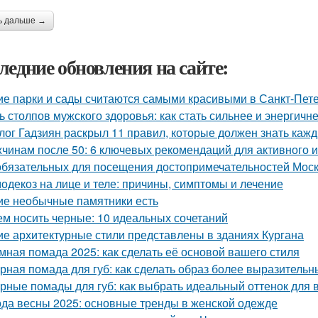
ь дальше →
ледние обновления на сайте:
ие парки и сады считаются самыми красивыми в Санкт-Пет
ь столпов мужского здоровья: как стать сильнее и энергичн
лог Гадзиян раскрыл 11 правил, которые должен знать каж
чинам после 50: 6 ключевых рекомендаций для активного и
обязательных для посещения достопримечательностей Мос
одекоз на лице и теле: причины, симптомы и лечение
ие необычные памятники есть
ем носить черные: 10 идеальных сочетаний
ие архитектурные стили представлены в зданиях Кургана
мная помада 2025: как сделать её основой вашего стиля
рная помада для губ: как сделать образ более выразитель
рные помады для губ: как выбрать идеальный оттенок для 
да весны 2025: основные тренды в женской одежде