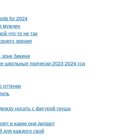
ods for 2024
ля мужчин
ой что-то не так
своего зрения
 зоне бикини
кие школьные прически 2023-2024 год
о оттенки
тиль
одежду носить с фигурой груша
ядят и какие они делают
й для каждого свой