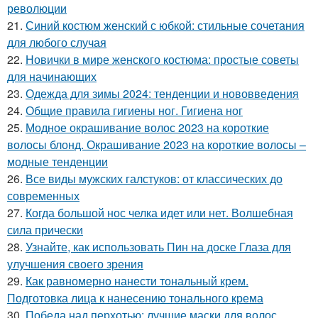
революции
21.
Синий костюм женский с юбкой: стильные сочетания
для любого случая
22.
Новички в мире женского костюма: простые советы
для начинающих
23.
Одежда для зимы 2024: тенденции и нововведения
24.
Общие правила гигиены ног. Гигиена ног
25.
Модное окрашивание волос 2023 на короткие
волосы блонд. Окрашивание 2023 на короткие волосы –
модные тенденции
26.
Все виды мужских галстуков: от классических до
современных
27.
Когда большой нос челка идет или нет. Волшебная
сила прически
28.
Узнайте, как использовать Пин на доске Глаза для
улучшения своего зрения
29.
Как равномерно нанести тональный крем.
Подготовка лица к нанесению тонального крема
30.
Победа над перхотью: лучшие маски для волос