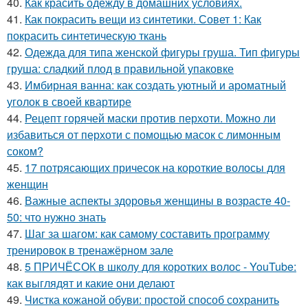
40.
Как красить одежду в домашних условиях.
41.
Как покрасить вещи из синтетики. Совет 1: Как
покрасить синтетическую ткань
42.
Одежда для типа женской фигуры груша. Тип фигуры
груша: сладкий плод в правильной упаковке
43.
Имбирная ванна: как создать уютный и ароматный
уголок в своей квартире
44.
Рецепт горячей маски против перхоти. Можно ли
избавиться от перхоти с помощью масок с лимонным
соком?
45.
17 потрясающих причесок на короткие волосы для
женщин
46.
Важные аспекты здоровья женщины в возрасте 40-
50: что нужно знать
47.
Шаг за шагом: как самому составить программу
тренировок в тренажёрном зале
48.
5 ПРИЧЁСОК в школу для коротких волос ‍- YouTube:
как выглядят и какие они делают
49.
Чистка кожаной обуви: простой способ сохранить