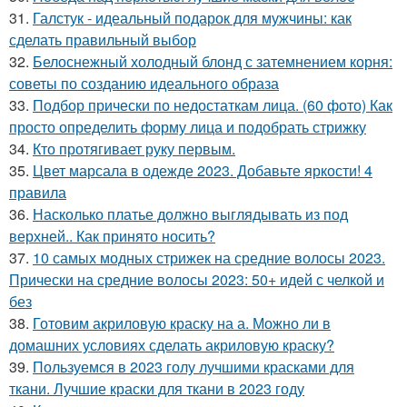
31.
Галстук - идеальный подарок для мужчины: как
сделать правильный выбор
32.
Белоснежный холодный блонд с затемнением корня:
советы по созданию идеального образа
33.
Подбор прически по недостаткам лица. (60 фото) Как
просто определить форму лица и подобрать стрижку
34.
Кто протягивает руку первым.
35.
Цвет марсала в одежде 2023. Добавьте яркости! 4
правила
36.
Насколько платье должно выглядывать из под
верхней.. Как принято носить?
37.
10 самых модных стрижек на средние волосы 2023.
Прически на средние волосы 2023: 50+ идей с челкой и
без
38.
Готовим акриловую краску на а. Можно ли в
домашних условиях сделать акриловую краску?
39.
Пользуемся в 2023 голу лучшими красками для
ткани. Лучшие краски для ткани в 2023 году