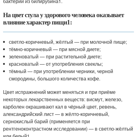
бактерий из билирубина
1
.
На цвет стула у здорового человека оказывает
влияние характер пищи
1
:
светло-коричневый, жёлтый — при молочной пище;
тёмно-коричневый — при мясной диете;
зеленоватый — при растительной диете;
красноватый — от употребления свеклы;
тёмный — при употреблении черники, черной
смородины, большого количества кофе.
Цвет испражнений может меняться и при приёме
некоторых лекарственных веществ: висмут, железо,
карболен окрашивают кал в чёрный цвет, ревень,
александрийский лист — в жёлто-коричневый,
сернокислый барий (применяется при
рентгеноконтрастном исследовании) — в светло-жёлтый
или белый
1
.