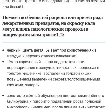
рентгеноконтрастном исследовании) — в светло-жёлтый
или белый
1
.
Помимо особенностей рациона или приема ряда
лекарственных препаратов, на окраску кала
могут влиять патологические процессы в
пищеварительном тракте
1, 2
:
чёрный (цвета дёгтя) бывает при кровотечениях в
желудке и верхних отделах кишечника;
тёмно-коричневый — при недостаточности
переваривания в желудке, гнилостных процессах в
толстом кишечнике, воспалении толстой кишки,
повышенном выделении секрета толстокишечными
клетками, запорах;
золотисто-жёлтый обусловлен цветом неизменённого
билирубина и говорит о подавлении роста полезной
микрофлоры (например, после приёма антибиотиков);