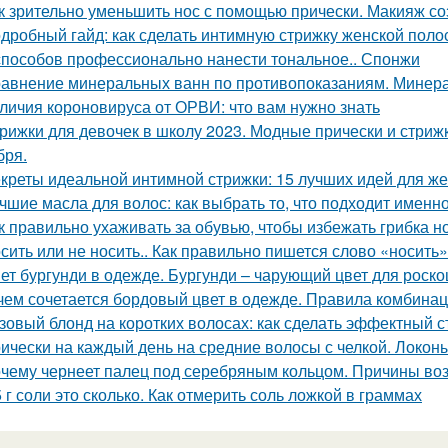
к зрительно уменьшить нос с помощью прически. Макияж с
дробный гайд: как сделать интимную стрижку женской поло
способов профессионально нанести тональное.. Спонжи
авнение минеральных ванн по противопоказаниям. Минера
личия короновируса от ОРВИ: что вам нужно знать
рижки для девочек в школу 2023. Модные прически и стрижк
бря.
креты идеальной интимной стрижки: 15 лучших идей для ж
чшие масла для волос: как выбрать то, что подходит именн
к правильно ухаживать за обувью, чтобы избежать грибка н
сить или не носить.. Как правильно пишется слово «носить»
ет бургунди в одежде. Бургунди – чарующий цвет для роск
чем сочетается бордовый цвет в одежде. Правила комбина
зовый блонд на коротких волосах: как сделать эффектный с
ически на каждый день на средние волосы с челкой. Локон
чему чернеет палец под серебряным кольцом. Причины во
5 г соли это сколько. Как отмерить соль ложкой в граммах