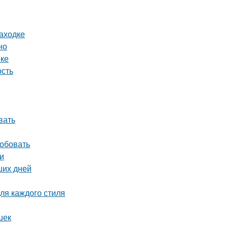
аходке
но
еке
ость
вать
робовать
и
ших дней
ля каждого стиля
шек