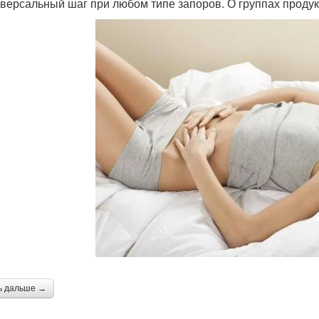
версальный шаг при любом типе запоров. О группах продук
ь дальше →