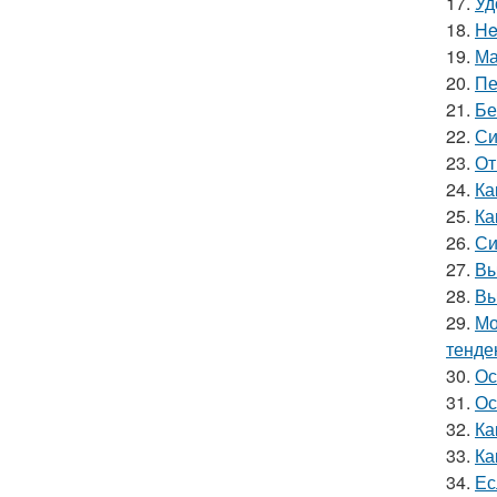
17.
Уд
18.
He
19.
Ма
20.
Пе
21.
Бе
22.
Си
23.
От
24.
Ка
25.
Ка
26.
Си
27.
Вы
28.
Вы
29.
Мо
тенде
30.
Ос
31.
Ос
32.
Ка
33.
Ка
34.
Ес