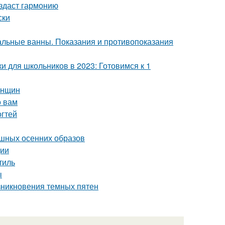
оздаст гармонию
ски
льные ванны. Показания и противопоказания
и для школьников в 2023: Готовимся к 1
енщин
о вам
огтей
ошных осенних образов
ции
тиль
ы
зникновения темных пятен