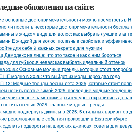
ледние обновления на сайте:
ие основные достопримечательности можно посмотреть в Н
но ли посетить некоторые достопримечательности бесплат
амины в жидком виде для волос: как выбрать лучшие в апт
амин Е жидкий для волос: полезные свойства и эффективн
ройте для себя 9 важных секретов для мужчин
щ Демодекс на лице: что это такое и как с ним бороться
ада для губ коричневая: как выбрать идеальный оттенок
на 2025: Основные модные тренды, которые стоит попробо
 НЕ модно в 2025: что выйдет из моды через два года
П-13: Модные тренды весны-лета 2025, которые стоит поп
чем носить платье зимой 2025: последние модные тенденци
кие уникальные памятники архитектуры сохранились до на
о носить осенью 2025: главные модные тренды
к модно подвернуть джинсы в 2025: 5 стильных вариантов д
кие революционные события произошли в Екатеринбурге
к сделать подвороты на широких джинсах: советы для деву