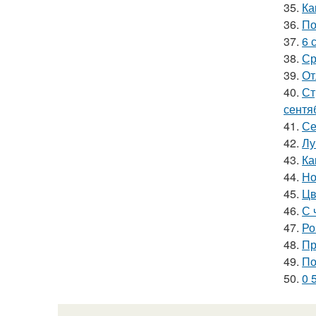
35.
Ка
36.
По
37.
6 
38.
Ср
39.
От
40.
Ст
сентя
41.
Се
42.
Лу
43.
Ка
44.
Но
45.
Цв
46.
С 
47.
Ро
48.
Пр
49.
По
50.
0 