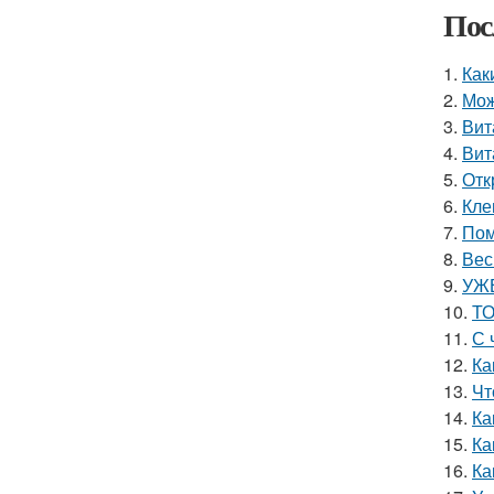
Пос
1.
Как
2.
Мож
3.
Вит
4.
Вит
5.
Отк
6.
Кле
7.
Пом
8.
Вес
9.
УЖЕ
10.
ТО
11.
С 
12.
Ка
13.
Чт
14.
Ка
15.
Ка
16.
Ка