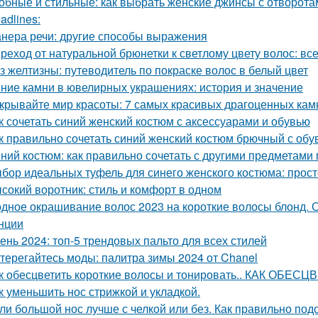
обные и стильные: как выбрать женские джинсы с отворота
adlines:
нера речи: другие способы выражения
реход от натуральной брюнетки к светлому цвету волос: все
з желтизны: путеводитель по покраске волос в белый цвет
ние камни в ювелирных украшениях: история и значение
крывайте мир красоты: 7 самых красивых драгоценных кам
к сочетать синий женский костюм с аксессуарами и обувью
к правильно сочетать синий женский костюм брючный с обу
ний костюм: как правильно сочетать с другими предметами
бор идеальных туфель для синего женского костюма: прост
сокий воротник: стиль и комфорт в одном
дное окрашивание волос 2023 на короткие волосы блонд. 
нции
ень 2024: топ-5 трендовых пальто для всех стилей
терегайтесь моды: палитра зимы 2024 от Chanel
к обесцветить короткие волосы и тонировать.. КАК ОБ
к уменьшить нос стрижкой и укладкой.
ли большой нос лучше с челкой или без. Как правильно под