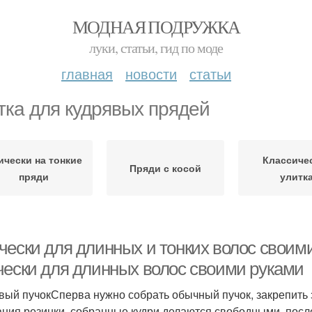
МОДНАЯ ПОДРУЖКА
луки, статьи, гид по моде
главная
новости
статьи
тка для кудрявых прядей
ически на тонкие
Классиче
Пряди с косой
пряди
улитк
чески для длинных и тонких волос своими
чески для длинных волос своими руками
вый пучокСперва нужно собрать обычный пучок, закрепить 
ания резинки, собранные кудри делаются свободными, пос