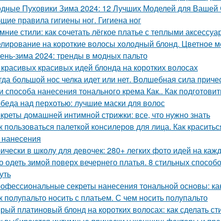
дные Пуховики Зима 2024: 12 Лучших Моделей для Вашей
щие правила гигиены ног. Гигиена ног
мние стили: как сочетать лёгкое платье с теплыми аксессу
лирование на короткие волосы холодный блонд. Цветное м
ень-зима 2024: тренды в модных пальто
 красивых красивых идей блонда на коротких волосах
гда большой нос челка идет или нет. Волшебная сила приче
и способа нанесения тонального крема Как.. Как подготови
беда над перхотью: лучшие маски для волос
креты домашней интимной стрижки: все, что нужно знать
к пользоваться палеткой консилеров для лица. Как красить
 нанесения
ически в школу для девочек: 280+ легких фото идей на каж
о одеть зимой поверх вечернего платья. 8 стильных способо
уть
офессиональные секреты нанесения тональной основы: как
к полупальто носить с платьем. С чем носить полупальто
рый платиновый блонд на коротких волосах: как сделать с