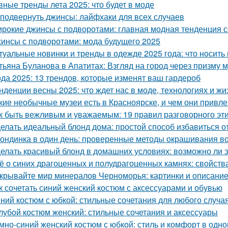
вные тренды лета 2025: что будет в моде
 подвернуть джинсы: лайфхаки для всех случаев
рокие джинсы с подворотами: главная модная тенденция 
инсы с подворотами: мода будущего 2025
туальные новинки и тренды в одежде 2025 года: что носит
тьяна Буланова в Апатитах: Взгляд на город через призму 
да 2025: 13 трендов, которые изменят ваш гардероб
нденции весны 2025: что ждет нас в моде, технологиях и жи
кие необычные музеи есть в Красноярске, и чем они привл
к быть вежливым и уважаемым: 19 правил разговорного эт
елать идеальный блонд дома: простой способ избавиться 
ондинка в один день: проверенные методы окрашивания во
елать красивый блонд в домашних условиях: возможно ли 
ё о синих драгоценных и полудрагоценных камнях: свойства
крывайте мир минералов Черноморья: картинки и описани
к сочетать синий женский костюм с аксессуарами и обувью
ний костюм с юбкой: стильные сочетания для любого случа
лубой костюм женский: стильные сочетания и аксессуары
мно-синий женский костюм с юбкой: стиль и комфорт в одн