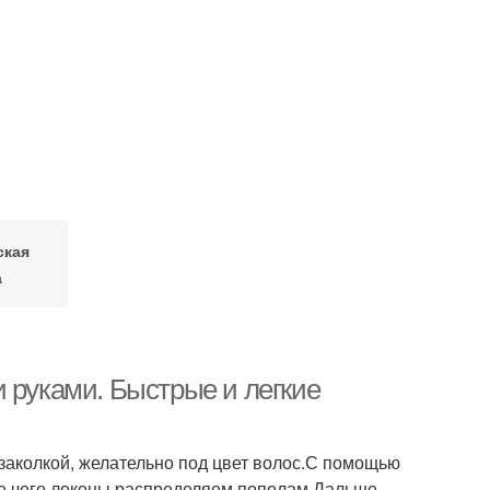
ская
а
 руками. Быстрые и легкие
заколкой, желательно под цвет волос.С помощью
ле чего локоны распределяем пополам.Дальше,