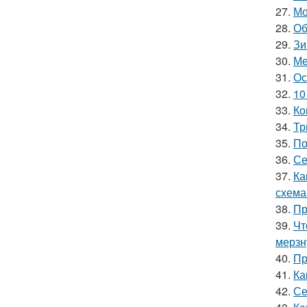
27.
Мо
28.
Об
29.
Зи
30.
Ме
31.
Ос
32.
10
33.
Ко
34.
Тр
35.
По
36.
Се
37.
Ка
схема
38.
Пр
39.
Чт
мерзн
40.
Пр
41.
Ка
42.
Се