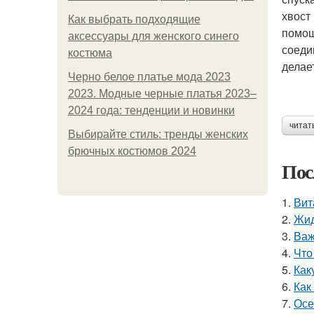
хвост
Как выбрать подходящие
помощ
аксессуары для женского синего
соеди
костюма
делае
Черно белое платье мода 2023
2023. Модные черные платья 2023–
2024 года: тенденции и новинки
читат
Выбирайте стиль: тренды женских
брючных костюмов 2024
Пос
1.
Вит
2.
Жид
3.
Важ
4.
Что
5.
Как
6.
Как
7.
Осе