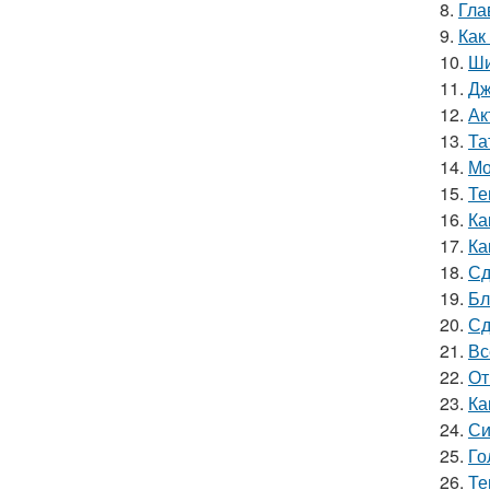
8.
Гла
9.
Как
10.
Ши
11.
Дж
12.
Ак
13.
Та
14.
Мо
15.
Те
16.
Ка
17.
Ка
18.
Сд
19.
Бл
20.
Сд
21.
Вс
22.
От
23.
Ка
24.
Си
25.
Го
26.
Те