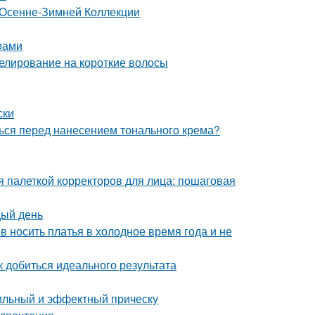
 Осенне-Зимней Коллекции
арами
елирование на короткие волосы
ски
ться перед нанесением тонального крема?
ся палеткой корректоров для лица: пошаговая
дый день
в носить платья в холодное время года и не
 добиться идеального результата
тильный и эффектный прическу