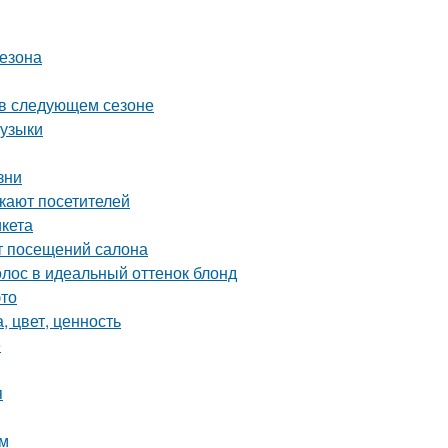
сезона
ь в следующем сезоне
музыки
зни
екают посетителей
икета
от посещений салона
лос в идеальный оттенок блонд
это
, цвет, ценность
е
я
ом