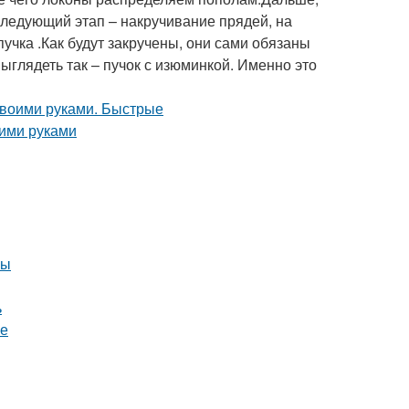
ледующий этап – накручивание прядей, на
учка .Как будут закручены, они сами обязаны
выглядеть так – пучок с изюминкой. Именно это
ны
ь
ге