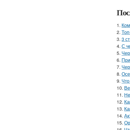
Пос
1.
Ком
2.
Топ
3.
3 с
4.
С ч
5.
Чер
6.
При
7.
Чер
8.
Осе
9.
Что
10.
Ве
11.
Не
12.
Ка
13.
Ка
14.
Ак
15.
Ор
16.
Чт