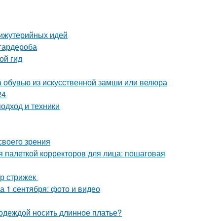
бижутерийных идей
 гардероба
ой гид
за обувью из искусственной замши или велюра
24
одход и техники
своего зрения
ся палеткой корректоров для лица: пошаговая
ор стрижек
а 1 сентября: фото и видео
 одеждой носить длинное платье?