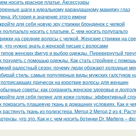
чем носить красное платье. Аксессуары
еренные шаги к идеальному карандашному макияжу глаз
лина: История и значение этого имени
кройте для себя новую эру стрижки блондинок с челкой
к полупальто носить с платьем. С чем носить полупальто
рижки на средние волосы с челкой. Женские стрижки на сре
е, что нужно знать о женской письке с волосами
 типов женских фигур и выбор одежды. Перевернутый треу
к похудеть с помощью одежды. Как стать стройнее с помощ
мний радостный сезон: почему люди обожают холодные м
бирай стиль: самые популярные виды мужских галстуков н
 потрясающих причесок на короткие волосы для женщин
обычные советы: как сохранить женское здоровье и долгол
кройте для себя пилинг для кожи головы: эффективный спо
к покрасить плащевую ткань в домашних условиях. Как и че
к растянуть ткань из полиэстера. Метод 2 Метод 2 из 4: Ра
ртензы, что это. Как и с чем носить ботинки Dr. Martens – фо