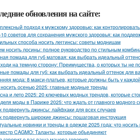
ледние обновления на сайте:
плексный подход к мужскому здоровью: как контролировать 
-10 советов для сохранения мужского здоровья: как поддер
тильных способа носить леггинсы: советы модницам
ем носить лосины: полное руководство по стильным комби
ная помада для губ матовая: как выбрать идеальный оттен
ходи на темную сторону: Преимущества, о которых ты не п
ные помады для губ: как выбрать идеальный оттенок для в
нняя мода: 8 макси-платьев, которые должны быть у каждо
 носить осенью 2025: главные модные тренды
сна и лето 2025: 20 ключевых модных трендов, которые сто
деля моды в Париже 2025: что ждать от главного модного 
к подвернуть джинсы: лайфхаки для всех случаев
к подвернуть широкие джинсы: пошаговая инструкция
туальные новинки и тренды в одежде 2025 года: что носит
кестр CAGMO: Таланты, которые объединяют
о говорит о вас ваша манера говорить