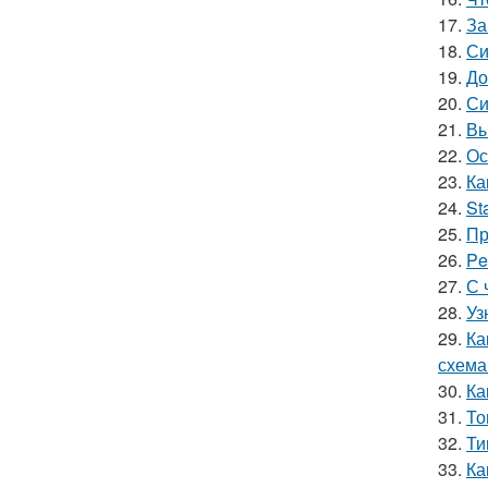
17.
За
18.
Си
19.
До
20.
Си
21.
Вы
22.
Ос
23.
Ка
24.
St
25.
Пр
26.
Pe
27.
С 
28.
Уз
29.
Ка
схема
30.
Ка
31.
То
32.
Ти
33.
Ка