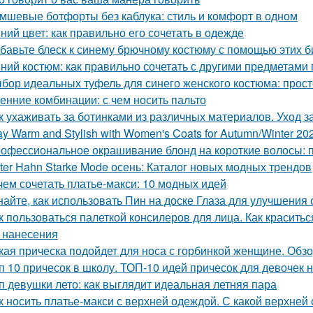
мшевые ботфорты без каблука: стиль и комфорт в одном
ний цвет: как правильно его сочетать в одежде
бавьте блеск к синему брючному костюму с помощью этих 
ний костюм: как правильно сочетать с другими предметами
бор идеальных туфель для синего женского костюма: прост
енние комбинации: с чем носить пальто
к ухаживать за ботинками из различных материалов. Уход 
ay Warm and Stylish with Women's Coats for Autumn/Winter 20
офессиональное окрашивание блонд на короткие волосы: п
ter Hahn Starke Mode осень: Каталог новых модных трендов
чем сочетать платье-макси: 10 модных идей
найте, как использовать Пин на доске Глаза для улучшения 
к пользоваться палеткой консилеров для лица. Как красить
 нанесения
кая прическа подойдет для носа с горбинкой женщине. Обз
п 10 причесок в школу. ТОП-10 идей причесок для девочек н
п девушки лето: как выглядит идеальная летняя пара
к носить платье-макси с верхней одеждой. С какой верхней