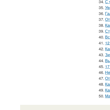
34.
С 
35.
Ув
36.
Га
37.
От
38.
Ка
39.
Ст
40.
Вс
41.
12
42.
Ка
43.
Зи
44.
Вы
45.
17
46.
Не
47.
От
48.
Ка
49.
Ка
50.
Ма