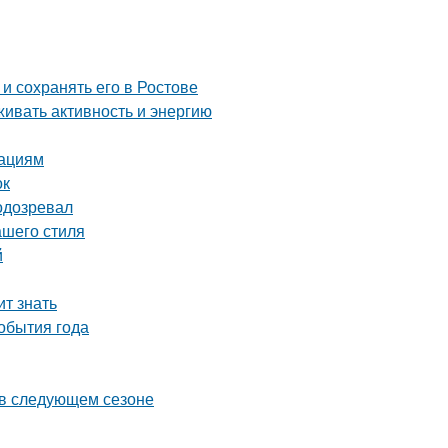
и сохранять его в Ростове
живать активность и энергию
нациям
ок
одозревал
ашего стиля
й
ит знать
события года
ь в следующем сезоне