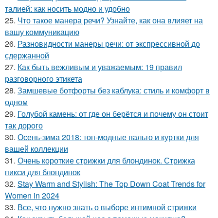
талией: как носить модно и удобно
25.
Что такое манера речи? Узнайте, как она влияет на
вашу коммуникацию
26.
Разновидности манеры речи: от экспрессивной до
сдержанной
27.
Как быть вежливым и уважаемым: 19 правил
разговорного этикета
28.
Замшевые ботфорты без каблука: стиль и комфорт в
одном
29.
Голубой камень: от где он берётся и почему он стоит
так дорого
30.
Осень-зима 2018: топ-модные пальто и куртки для
вашей коллекции
31.
Очень короткие стрижки для блондинок. Стрижка
пикси для блондинок
32.
Stay Warm and Stylish: The Top Down Coat Trends for
Women in 2024
33.
Все, что нужно знать о выборе интимной стрижки