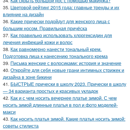
34.
Как скрыть большой нос с помощью макияжа?
35.
Цветовой рейтинг 2015 года: главные тренды и их
влияние на дизайн
36.
Какие прически подойдут для женского лица с
большим носом. Правильная причёска
37.
Как правильно использовать хлоргексидин для
лечения инфекций кожи и волос
38.
Как равномерно нанести тональный крем.
Подготовка лица к нанесению тонального крема
39.
Письма женские с волосиками: история и значение
40.
Откройте для себя новые грани интимных стрижек и
дизайна в зоне бикини
41.
БЫСТРЫЕ прически в школу 2023. Прически в школу
— 34 варианта простых и красивых укладок
42.
Как и с чем носить вечернее платье зимой. С чем
носить зимой длинные платья в пол и фото моделей-
макси
43.
Как носить платья зимой. Какие платья носить зимой:
советы стилиста