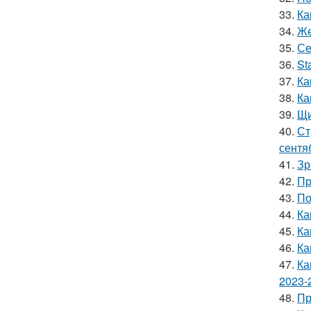
33.
Ка
34.
Же
35.
Се
36.
St
37.
Ка
38.
Ка
39.
Щи
40.
Ст
сентя
41.
Зр
42.
Пр
43.
По
44.
Ка
45.
Ка
46.
Ка
47.
Ка
2023-
48.
Пр