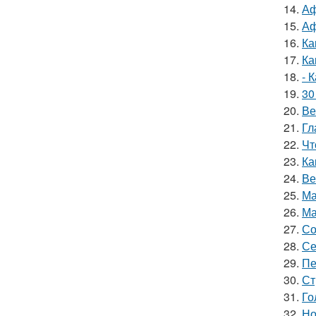
14.
Аф
15.
Аф
16.
Ка
17.
Ка
18.
- 
19.
30
20.
Ве
21.
Гл
22.
Чт
23.
Ка
24.
Ве
25.
Ма
26.
Ма
27.
Со
28.
Се
29.
Пе
30.
Ст
31.
Го
32.
Но