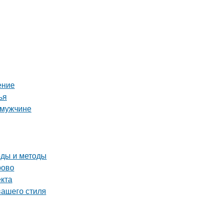
ение
ья
 мужчине
оды и методы
рово
екта
вашего стиля