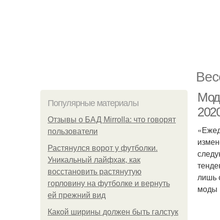
Вес
Мод
Популярные материалы
202
Отзывы о БАД Mirrolla: что говорят
«Ежед
пользователи
измен
Растянулся ворот у футболки.
следу
Уникальный лайфхак, как
тенде
восстановить растянутую
лишь 
горловину на футболке и вернуть
моды 
ей прежний вид
Какой ширины должен быть галстук