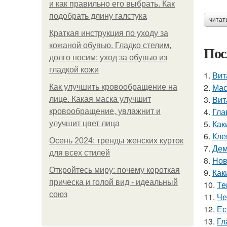
и как правильно его выбрать. Как
подобрать длину галстука
читат
Краткая инструкция по уходу за
кожаной обувью. Гладко стелим,
Пос
долго носим: уход за обувью из
гладкой кожи
1.
Вит
2.
Мас
Как улучшить кровообращение на
3.
Вит
лице. Какая маска улучшит
4.
Гла
кровообращение, увлажнит и
5.
Как
улучшит цвет лица
6.
Кле
Осень 2024: тренды женских курток
7.
Дем
для всех стилей
8.
Нов
Откройтесь миру: почему короткая
9.
Как
прическа и голой вид - идеальный
10.
Те
союз
11.
Че
12.
Ес
13.
Гл