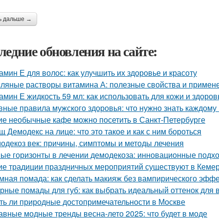
ь дальше →
ледние обновления на сайте:
амин Е для волос: как улучшить их здоровье и красоту
ляные растворы витамина А: полезные свойства и примен
амин Е жидкость 59 мл: как использовать для кожи и здоров
вные правила мужского здоровья: что нужно знать каждому
ие необычные кафе можно посетить в Санкт-Петербурге
щ Демодекс на лице: что это такое и как с ним бороться
одекоз век: причины, симптомы и методы лечения
ые горизонты в лечении демодекоза: инновационные подх
ие традиции праздничных мероприятий существуют в Кеме
мная помада: как сделать макияж без вампирического эфф
рные помады для губ: как выбрать идеальный оттенок для 
ть ли природные достопримечательности в Москве
авные модные тренды весна-лето 2025: что будет в моде