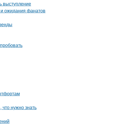
ть выступление
 и ожидания фанатов
тренды
опробовать
ботфортам
, что нужно знать
ений