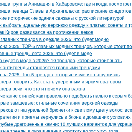
иша группы Анимация в Хабаровске: где и когда посмотре
иша певицы Славы в Архангельске: расписание концертов
кие исторические здания связаны с русской литературой
к выбрать идеальную верхнюю одежду к платью: советы и 
Как Киров развивался на протяжении веков
 главных трендов в одежде 2025: что будет модно
сна 2025: TOP-5 главных модных трендов, которые стоит п
авные тренды лета 2025: что будет в моде
о будет в моде в 2025? 10 трендов, которые стоит знать
к антитренды становятся главными трендами
сна 2025: Топ-5 трендов, которые изменят нашу жизнь
нера говорить: Как стать уверенным и ярким оратором
нера речи: что это и почему она важна
четание стилей: как правильно подобрать пальто к серым 
рые замшевые: стильные сочетания верхней одежды
реход от натуральной брюнетки к светлому цвету волос: все
ратегии и приемы вернулись в блонд в домашних условиях
лубые драгоценные камни: 10 лучших вариантов для украш
вые тренды в окрашивании коротких волос 2023 года