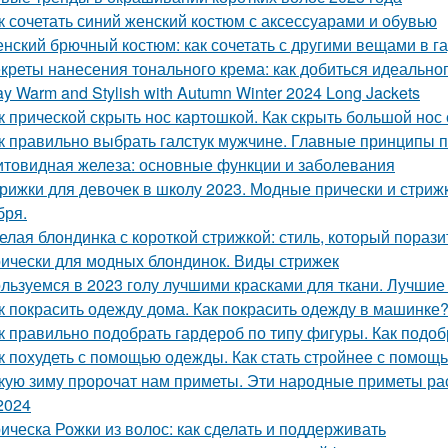
к сочетать синий женский костюм с аксессуарами и обувью
нский брючный костюм: как сочетать с другими вещами в г
креты нанесения тонального крема: как добиться идеальног
ay Warm and Stylish with Autumn Winter 2024 Long Jackets
к прической скрыть нос картошкой. Как скрыть большой нос
к правильно выбрать галстук мужчине. Главные принципы п
товидная железа: основные функции и заболевания
рижки для девочек в школу 2023. Модные прически и стрижк
бря.
елая блондинка с короткой стрижкой: стиль, который порази
ически для модных блондинок. Виды стрижек
льзуемся в 2023 голу лучшими красками для ткани. Лучшие 
к покрасить одежду дома. Как покрасить одежду в машинке
к правильно подобрать гардероб по типу фигуры. Как подо
к похудеть с помощью одежды. Как стать стройнее с помощ
кую зиму пророчат нам приметы. Эти народные приметы рас
2024
ическа Рожки из волос: как сделать и поддерживать