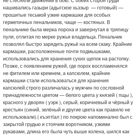
не стесняли движений в бою. С обеих сторон груди
нашивались газыри (адыгское хьэзыр — готовый) —
прошитые тесьмой узкие кармашки для особых
герметичных пенальчиков, чаще — костяных. В
пенальчике была мерка пороха и завернутая в тряпицу
пуля, отлитая по мерке ружья владельца. Пенальчик
позволял быстро зарядить ружьё на всем скаку. Крайние
кармашки, расположенные почти подмышками,
использовались для хранения сухих щепок на растопку.
Позже, с появлением ружей, где порох воспламенялся
не фитилем или кремнем, а капсюлем, крайние
кармашки стали использоваться для хранения
капсюлей.строго различалась у мужчин по сословной
принадлежности цветом — белого цвета у князей ( пщы ),
красного у дворян ( уэрк ), серый, коричневый и чёрный у
крестьян (синий, зелёный и другие цвета как правило не
использовали).( къэптlал ) по покрою напоминално был с
закрытой грудью и стоячим воротником, узкими
рукавами, длина его была чуть выше колена, шился как