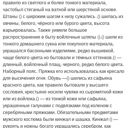
правило из светлого и более тонкого материала,
частобыл стеганый на ватной или шерстяной основе.
Штаны () с широким шагом к низу сужались .() шилась из
овчины, белого, чёрного или бурого цвета, высота
варьировалась. Также уимели большое
распространение в быту войлочные шляпы ().() шили из
тонкого домашнего сукна или покупного материала,
украшался басонными изделиями, редко вышивкой,
чаще белого цвета но бытовали и тёмных оттенков.() —
длинный, войлочный плащ, черного, редко белого цвета.
Наборный пояс. Пряжка его использовалась как кресало
для высечения огня. Обувь —() шились из сафьяна
красного цвета, как правило бытовали у высшего
сословия, крестьяне носили чувяки из сыромятной кожи
или из войлока.() — из тонкой кожи или сафьяна,
украшенные галунами с подвязками под коленом с
серебряными пряжками. Обязательными предметами
мужского костюма были кинжал и шашка. Кинжал () —
рукоять и ножны богато украшались серебром, как