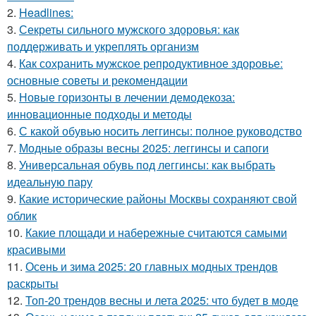
2.
Headlines:
3.
Секреты сильного мужского здоровья: как
поддерживать и укреплять организм
4.
Как сохранить мужское репродуктивное здоровье:
основные советы и рекомендации
5.
Новые горизонты в лечении демодекоза:
инновационные подходы и методы
6.
С какой обувью носить леггинсы: полное руководство
7.
Модные образы весны 2025: леггинсы и сапоги
8.
Универсальная обувь под леггинсы: как выбрать
идеальную пару
9.
Какие исторические районы Москвы сохраняют свой
облик
10.
Какие площади и набережные считаются самыми
красивыми
11.
Осень и зима 2025: 20 главных модных трендов
раскрыты
12.
Топ-20 трендов весны и лета 2025: что будет в моде