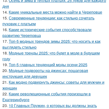
13.
Осень и зима в теплых платьях: 25 луков для каждого
дня
14.
Какие уникальные места можно найти в Череповце
15.
Современные тенденции: как стильно сочетать
пуховик с платьем
16.
Какие исторические события способствовали
развитию Череповца
17.
Топ-5 модных трендов зимы 2025: что носить и как
выглядеть стильно
18.
Модные тренды 2025: что будет в моде в будущем
году
19.
Топ-5 главных тенденций моды осени 2025
20.
Модные подвороты на джинсах: пошаговая
инструкция для девушек
21.
Как модно подвернуть джинсы: советы для мужчин и
женщин
22.
Какие революционные события произошли в
Екатеринбурге
23.
10 Главных Пружин, о которых вы должны знать