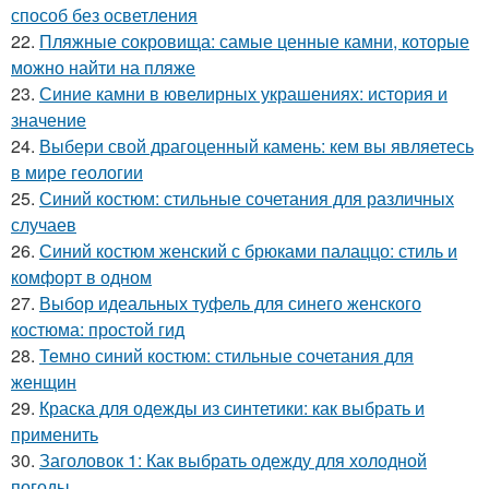
способ без осветления
22.
Пляжные сокровища: самые ценные камни, которые
можно найти на пляже
23.
Синие камни в ювелирных украшениях: история и
значение
24.
Выбери свой драгоценный камень: кем вы являетесь
в мире геологии
25.
Синий костюм: стильные сочетания для различных
случаев
26.
Синий костюм женский с брюками палаццо: стиль и
комфорт в одном
27.
Выбор идеальных туфель для синего женского
костюма: простой гид
28.
Темно синий костюм: стильные сочетания для
женщин
29.
Краска для одежды из синтетики: как выбрать и
применить
30.
Заголовок 1: Как выбрать одежду для холодной
погоды