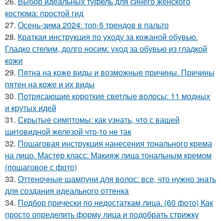
26.
Выбор идеальных туфель для синего женского
костюма: простой гид
27.
Осень-зима 2024: топ-5 трендов в пальто
28.
Краткая инструкция по уходу за кожаной обувью.
Гладко стелим, долго носим: уход за обувью из гладкой
кожи
29.
Пятна на коже виды и возможные причины. Причины
пятен на коже и их виды
30.
Потрясающие короткие светлые волосы: 11 модных
и крутых идей
31.
Скрытые симптомы: как узнать, что с вашей
щитовидной железой что-то не так
32.
Пошаговая инструкция нанесения тонального крема
на лицо. Мастер класс: Макияж лица тональным кремом
(пошаговое с фото)
33.
Оттеночные шампуни для волос: все, что нужно знать
для создания идеального оттенка
34.
Подбор прически по недостаткам лица. (60 фото) Как
просто определить форму лица и подобрать стрижку