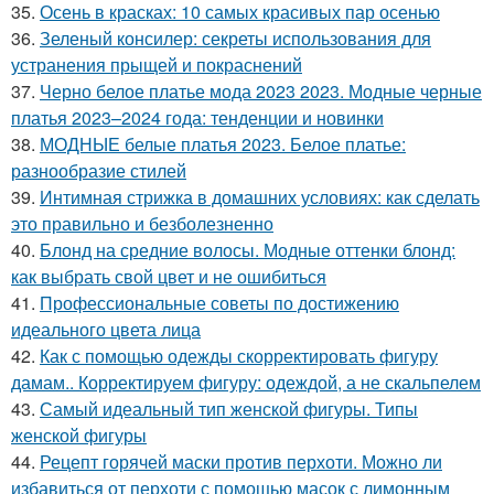
35.
Осень в красках: 10 самых красивых пар осенью
36.
Зеленый консилер: секреты использования для
устранения прыщей и покраснений
37.
Черно белое платье мода 2023 2023. Модные черные
платья 2023–2024 года: тенденции и новинки
38.
МОДНЫЕ белые платья 2023. Белое платье:
разнообразие стилей
39.
Интимная стрижка в домашних условиях: как сделать
это правильно и безболезненно
40.
Блонд на средние волосы. Модные оттенки блонд:
как выбрать свой цвет и не ошибиться
41.
Профессиональные советы по достижению
идеального цвета лица
42.
Как с помощью одежды скорректировать фигуру
дамам.. Корректируем фигуру: одеждой, а не скальпелем
43.
Самый идеальный тип женской фигуры. Типы
женской фигуры
44.
Рецепт горячей маски против перхоти. Можно ли
избавиться от перхоти с помощью масок с лимонным