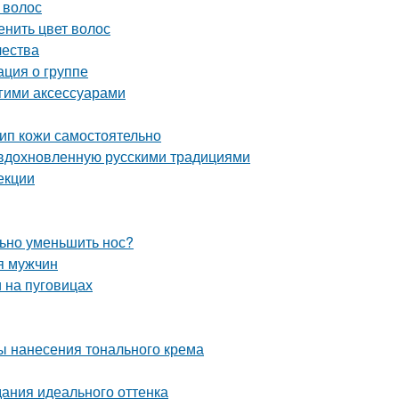
 волос
енить цвет волос
чества
ация о группе
угими аксессуарами
тип кожи самостоятельно
 вдохновленную русскими традициями
екции
льно уменьшить нос?
ля мужчин
и на пуговицах
ы нанесения тонального крема
дания идеального оттенка