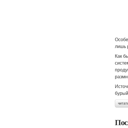
Особе
лишь 
Как б
систе
проду
размн
Источ
бурый
читат
Пос