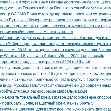
зопасные и эффективные методы достижения белого цвета
онд 2025 из Темного в блонд Пошагово самой себе: как изм
кестр CAGMO Брянск: международные проекты и сотрудни
уппа Бутырка в Кемерове: расписание концертов и информ
четание цветов: как правильно сочетать синий костюм с др
енние комбинации: с чем носить пальто
обенности ухода за разными типами кожи. Как определить 
ава Зайцев представляет новую коллекцию зимних курток,
ень-зима 2018: топ-модные пальто и куртки для вашей колл
ay Warm and Stylish with Autumn Winter 2024 Long Jackets
терегайтесь моды: палитра зимы 2024 от Chanel
к визуально уменьшить нос с помощью прически. Как зрите
 лучших причесок для тех. 15 лучших причесок с хвостом д
личный стиль: как правильно сочетать куртку с воротником 
е виды мужских галстуков: от классических до современных
кройте для себя разнообразие марсалы в моде
к наносить тональный крем. Правое дело: основные способ
к подобрать Солнцезащитный крем. Как выбрать SPF
теночные шампуни для волос: все, что нужно знать для соз