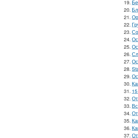
19.
Бе
20.
Бл
21.
Ор
22.
Гр
23.
Со
24.
Ос
25.
Ос
26.
Сл
27.
Ос
28.
St
29.
Ос
30.
Ка
31.
15
32.
От
33.
Вс
34.
От
35.
Ка
36.
Ка
37.
От