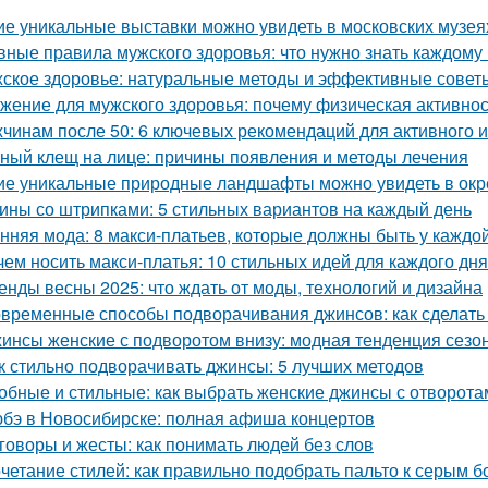
ие уникальные выставки можно увидеть в московских музея
вные правила мужского здоровья: что нужно знать каждому
ское здоровье: натуральные методы и эффективные совет
жение для мужского здоровья: почему физическая активно
чинам после 50: 6 ключевых рекомендаций для активного и
ный клещ на лице: причины появления и методы лечения
ие уникальные природные ландшафты можно увидеть в ок
ины со штрипками: 5 стильных вариантов на каждый день
нняя мода: 8 макси-платьев, которые должны быть у каждо
чем носить макси-платья: 10 стильных идей для каждого дня
енды весны 2025: что ждать от моды, технологий и дизайна
временные способы подворачивания джинсов: как сделать
инсы женские с подворотом внизу: модная тенденция сезо
к стильно подворачивать джинсы: 5 лучших методов
обные и стильные: как выбрать женские джинсы с отворота
бэ в Новосибирске: полная афиша концертов
говоры и жесты: как понимать людей без слов
четание стилей: как правильно подобрать пальто к серым 