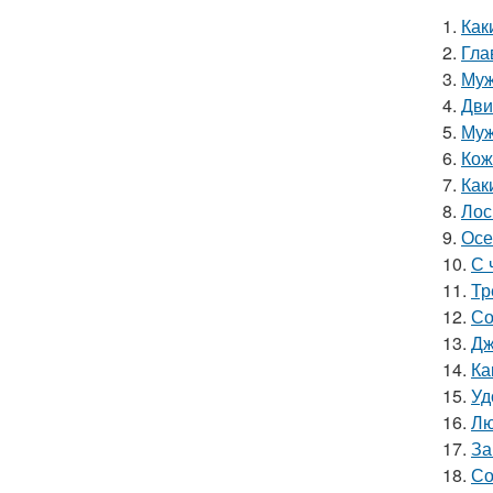
1.
Как
2.
Гла
3.
Муж
4.
Дви
5.
Муж
6.
Кож
7.
Как
8.
Лос
9.
Осе
10.
С 
11.
Тр
12.
Со
13.
Дж
14.
Ка
15.
Уд
16.
Лю
17.
За
18.
Со