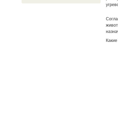
угрев
Согла
живот
назна
Какие