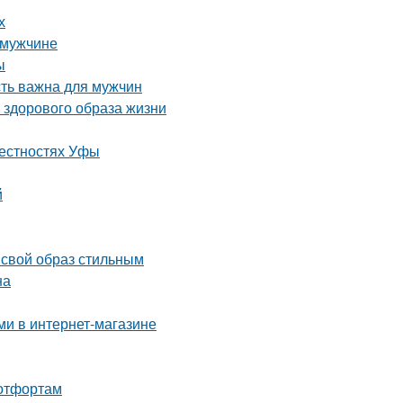
х
 мужчине
ы
сть важна для мужчин
 здорового образа жизни
рестностях Уфы
й
 свой образ стильным
на
ми в интернет-магазине
ботфортам