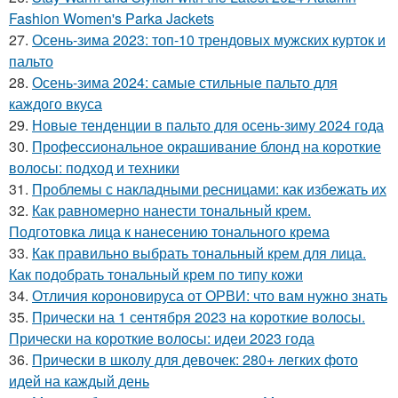
Fashion Women's Parka Jackets
27.
Осень-зима 2023: топ-10 трендовых мужских курток и
пальто
28.
Осень-зима 2024: самые стильные пальто для
каждого вкуса
29.
Новые тенденции в пальто для осень-зиму 2024 года
30.
Профессиональное окрашивание блонд на короткие
волосы: подход и техники
31.
Проблемы с накладными ресницами: как избежать их
32.
Как равномерно нанести тональный крем.
Подготовка лица к нанесению тонального крема
33.
Как правильно выбрать тональный крем для лица.
Как подобрать тональный крем по типу кожи
34.
Отличия короновируса от ОРВИ: что вам нужно знать
35.
Прически на 1 сентября 2023 на короткие волосы.
Прически на короткие волосы: идеи 2023 года
36.
Прически в школу для девочек: 280+ легких фото
идей на каждый день