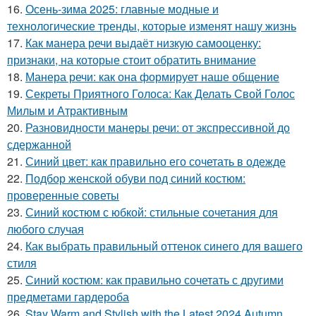
16.
Осень-зима 2025: главные модные и
технологические тренды, которые изменят нашу жизнь
17.
Как манера речи выдаёт низкую самооценку:
признаки, на которые стоит обратить внимание
18.
Манера речи: как она формирует наше общение
19.
Секреты Приятного Голоса: Как Делать Свой Голос
Милым и Атрактивным
20.
Разновидности манеры речи: от экспрессивной до
сдержанной
21.
Синий цвет: как правильно его сочетать в одежде
22.
Подбор женской обуви под синий костюм:
проверенные советы
23.
Синий костюм с юбкой: стильные сочетания для
любого случая
24.
Как выбрать правильный оттенок синего для вашего
стиля
25.
Синий костюм: как правильно сочетать с другими
предметами гардероба
26.
Stay Warm and Stylish with the Latest 2024 Autumn