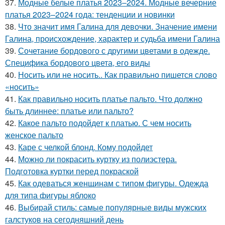
37.
Модные белые платья 2023–2024. Модные вечерние
платья 2023–2024 года: тенденции и новинки
38.
Что значит имя Галина для девочки. Значение имени
Галина, происхождение, характер и судьба имени Галина
39.
Сочетание бордового с другими цветами в одежде.
Специфика бордового цвета, его виды
40.
Носить или не носить.. Как правильно пишется слово
«носить»
41.
Как правильно носить платье пальто. Что должно
быть длиннее: платье или пальто?
42.
Какое пальто подойдет к платью. С чем носить
женское пальто
43.
Каре с челкой блонд. Кому подойдет
44.
Можно ли покрасить куртку из полиэстера.
Подготовка куртки перед покраской
45.
Как одеваться женщинам с типом фигуры. Одежда
для типа фигуры яблоко
46.
Выбирай стиль: самые популярные виды мужских
галстуков на сегодняшний день