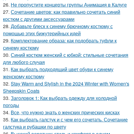
26.
Не пропустите концерты группы Анимация в Калуге
27.
Сочетание цветов: как правильно сочетать синий
костюм с другими аксессуарами
28.
Добавьте блеск к синему брючному костюму с
помощью этих бижутерийных идей
29.
Комплектование образа: как подобрать туфли к
синему костюму
30.
Синий костюм женский с юбкой: стильные сочетания
для любого случая
31.
Как выбрать подходящий цвет обуви к синему
женскому костюму
32.
Stay Warm and Stylish in the 2024 Winter with Women's
Sheepskin Coats
33.
Заголовок 1: Как выбрать одежду для холодной
погоды
34.
Все, что нужно знать о женских прических кисках
35.
Как выбрать галстук и с чем его сочетать. Сочетание
галстука и рубашки по цвету
36.
Высокий воротник: стиль и комфорт в одном