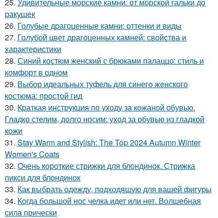
25.
Удивительные морские камни: от морской гальки до
ракушек
26.
Голубые драгоценные камни: оттенки и виды
27.
Голубой цвет драгоценных камней: свойства и
характеристики
28.
Синий костюм женский с брюками палаццо: стиль и
комфорт в одном
29.
Выбор идеальных туфель для синего женского
костюма: простой гид
30.
Краткая инструкция по уходу за кожаной обувью.
Гладко стелим, долго носим: уход за обувью из гладкой
кожи
31.
Stay Warm and Stylish: The Top 2024 Autumn Winter
Women's Coats
32.
Очень короткие стрижки для блондинок. Стрижка
пикси для блондинок
33.
Как выбрать одежду, подходящую для вашей фигуры
34.
Когда большой нос челка идет или нет. Волшебная
сила прически