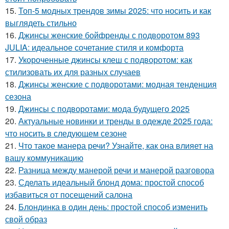
15.
Топ-5 модных трендов зимы 2025: что носить и как
выглядеть стильно
16.
Джинсы женские бойфренды с подворотом 893
JULIA: идеальное сочетание стиля и комфорта
17.
Укороченные джинсы клеш с подворотом: как
стилизовать их для разных случаев
18.
Джинсы женские с подворотами: модная тенденция
сезона
19.
Джинсы с подворотами: мода будущего 2025
20.
Актуальные новинки и тренды в одежде 2025 года:
что носить в следующем сезоне
21.
Что такое манера речи? Узнайте, как она влияет на
вашу коммуникацию
22.
Разница между манерой речи и манерой разговора
23.
Сделать идеальный блонд дома: простой способ
избавиться от посещений салона
24.
Блондинка в один день: простой способ изменить
свой образ