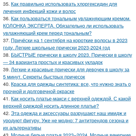
35.
Как правильно использовать хлоргексидин для
лечения инфекций кожи и волос
36.
Как пользоваться тональным увлажняющим кремом.
КОЛОНКА ЭКСПЕРТА. Обязательно ли использовать
увлажняющий крем перед тональным?
37.
Причёски на 1 сентября на короткие волосы в 2023
году. Легкие школьные прически 2023-2024 год
38.
БЫСТРЫЕ прически в школу 2023. Прически в школу
— 34 варианта простых и красивых укладок
39.
Легкие и красивые прически для девочек в школу за
5 минут. Секреты быстрых причесок
40.
Краска для одежды синтетика: все, что нужно знать о
прочной и долговечной окраске
41.
Как носить платье-макси с верхней одеждой. С какой
верхней одеждой носить длинное платье?
42.
Эта одежда и аксессуары разрушают наш имидж и
уродуют фигуру. Уже не модно: 7 антитрендов сезона и
их альтернативы
43.
Модные белые платья 2023–2024. Модные вечерние