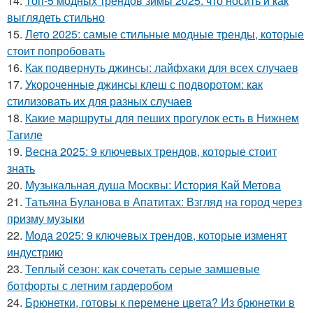
14.
Топ-5 модных трендов зимы 2025: что носить и как
выглядеть стильно
15.
Лето 2025: самые стильные модные тренды, которые
стоит попробовать
16.
Как подвернуть джинсы: лайфхаки для всех случаев
17.
Укороченные джинсы клеш с подворотом: как
стилизовать их для разных случаев
18.
Какие маршруты для пеших прогулок есть в Нижнем
Тагиле
19.
Весна 2025: 9 ключевых трендов, которые стоит
знать
20.
Музыкальная душа Москвы: История Кай Метова
21.
Татьяна Буланова в Апатитах: Взгляд на город через
призму музыки
22.
Мода 2025: 9 ключевых трендов, которые изменят
индустрию
23.
Теплый сезон: как сочетать серые замшевые
ботфорты с летним гардеробом
24.
Брюнетки, готовы к перемене цвета? Из брюнетки в