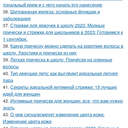
тональный крем и с чего начать его нанесение
36.
Щитовидная железа: основные функции и
заболевания
37.
Стрижки для девочек в школу 2023. Модные
прически и стрижки для школьников в 2023: Готовимся к
1 сентября.
38.
Какую прическу можно сделать на короткие волосы в
школу. Хвостики и прически из них
39.
Легкая прическа в школу. Причёски на длинные
волосы
40.
Тип девушки лето: как выглядит идеальная летняя
пара
41.
Секреты идеальной интимной стрижки: 15 лучших
идей для женщин
42.
Интимные прически для женщин: все, что вам нужно
знать
43.
О чем сигнализирует изменение цвета кожи.
Изменение цвета кожи