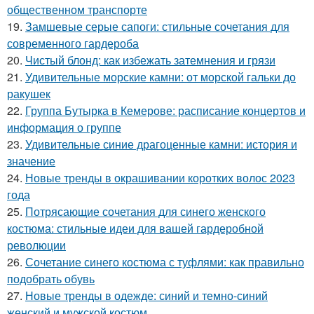
общественном транспорте
19.
Замшевые серые сапоги: стильные сочетания для
современного гардероба
20.
Чистый блонд: как избежать затемнения и грязи
21.
Удивительные морские камни: от морской гальки до
ракушек
22.
Группа Бутырка в Кемерове: расписание концертов и
информация о группе
23.
Удивительные синие драгоценные камни: история и
значение
24.
Новые тренды в окрашивании коротких волос 2023
года
25.
Потрясающие сочетания для синего женского
костюма: стильные идеи для вашей гардеробной
революции
26.
Сочетание синего костюма с туфлями: как правильно
подобрать обувь
27.
Новые тренды в одежде: синий и темно-синий
женский и мужской костюм