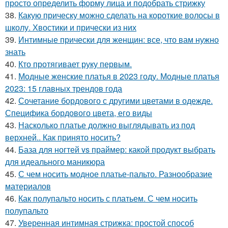
просто определить форму лица и подобрать стрижку
38.
Какую прическу можно сделать на короткие волосы в
школу. Хвостики и прически из них
39.
Интимные прически для женщин: все, что вам нужно
знать
40.
Кто протягивает руку первым.
41.
Модные женские платья в 2023 году. Модные платья
2023: 15 главных трендов года
42.
Сочетание бордового с другими цветами в одежде.
Специфика бордового цвета, его виды
43.
Насколько платье должно выглядывать из под
верхней.. Как принято носить?
44.
База для ногтей vs праймер: какой продукт выбрать
для идеального маникюра
45.
С чем носить модное платье-пальто. Разнообразие
материалов
46.
Как полупальто носить с платьем. С чем носить
полупальто
47.
Уверенная интимная стрижка: простой способ