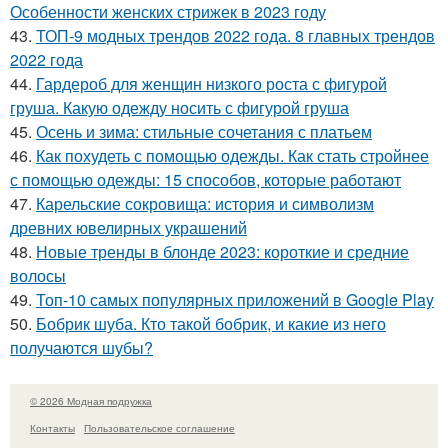
Особенности женских стрижек в 2023 году
43.
ТОП-9 модных трендов 2022 года. 8 главных трендов
2022 года
44.
Гардероб для женщин низкого роста с фигурой
груша. Какую одежду носить с фигурой груша
45.
Осень и зима: стильные сочетания с платьем
46.
Как похудеть с помощью одежды. Как стать стройнее
с помощью одежды: 15 способов, которые работают
47.
Карельские сокровища: история и символизм
древних ювелирных украшений
48.
Новые тренды в блонде 2023: короткие и средние
волосы
49.
Топ-10 самых популярных приложений в Google Play
50.
Бобрик шуба. Кто такой бобрик, и какие из него
получаются шубы?
© 2026 Модная подружка
Контакты
Пользовательское соглашение