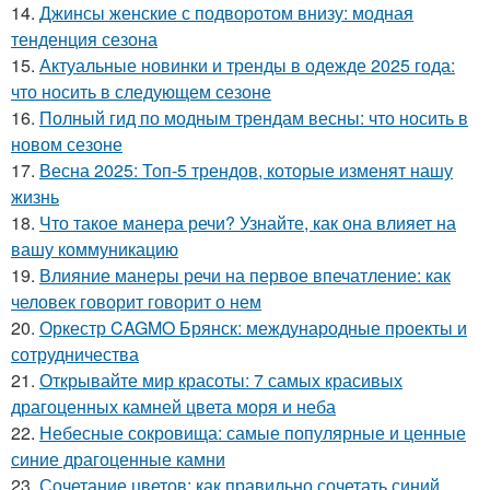
14.
Джинсы женские с подворотом внизу: модная
тенденция сезона
15.
Актуальные новинки и тренды в одежде 2025 года:
что носить в следующем сезоне
16.
Полный гид по модным трендам весны: что носить в
новом сезоне
17.
Весна 2025: Топ-5 трендов, которые изменят нашу
жизнь
18.
Что такое манера речи? Узнайте, как она влияет на
вашу коммуникацию
19.
Влияние манеры речи на первое впечатление: как
человек говорит говорит о нем
20.
Оркестр CAGMO Брянск: международные проекты и
сотрудничества
21.
Открывайте мир красоты: 7 самых красивых
драгоценных камней цвета моря и неба
22.
Небесные сокровища: самые популярные и ценные
синие драгоценные камни
23.
Сочетание цветов: как правильно сочетать синий