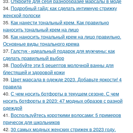
33.
Откройте для себя разнообразие марсалы в моде
34.
Подробный гайд: как сделать интимную стрижку
женской полоски
35.
Как нанести тональный крем. Как правильно
наносить тональный крем на лицо
36.
Как наносить тональный крем на лицо правильно.
Основные виды тонального крема
37.
Галстук - идеальный подарок для мужчины: как
сделать правильный выбор
38.
Пробуйте эти 5 рецептов молочной ванны для
блестящей и здоровой кожи
39.
Цвет марсала в одежде 2023. Добавьте яркости! 4
правила
40.
С чем носить ботфорты в текущем сезоне. С чем
носить ботфорты в 2023: 47 модных образов с разной
одеждой
41.
Воспользуйтесь короткими волосами: 5 примеров
причесок для школьников
42.
30 самых модных женских стрижек в 2023 году.