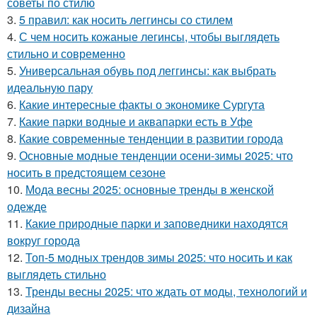
советы по стилю
3.
5 правил: как носить леггинсы со стилем
4.
С чем носить кожаные легинсы, чтобы выглядеть
стильно и современно
5.
Универсальная обувь под леггинсы: как выбрать
идеальную пару
6.
Какие интересные факты о экономике Сургута
7.
Какие парки водные и аквапарки есть в Уфе
8.
Какие современные тенденции в развитии города
9.
Основные модные тенденции осени-зимы 2025: что
носить в предстоящем сезоне
10.
Мода весны 2025: основные тренды в женской
одежде
11.
Какие природные парки и заповедники находятся
вокруг города
12.
Топ-5 модных трендов зимы 2025: что носить и как
выглядеть стильно
13.
Тренды весны 2025: что ждать от моды, технологий и
дизайна