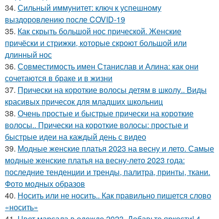
34.
Сильный иммунитет: ключ к успешному
выздоровлению после COVID-19
35.
Как скрыть большой нос прической. Женские
причёски и стрижки, которые скроют большой или
длинный нос
36.
Совместимость имен Станислав и Алина: как они
сочетаются в браке и в жизни
37.
Прически на короткие волосы детям в школу.. Виды
красивых причесок для младших школьниц
38.
Очень простые и быстрые прически на короткие
волосы.. Прически на короткие волосы: простые и
быстрые идеи на каждый день с видео
39.
Модные женские платья 2023 на весну и лето. Самые
модные женские платья на весну-лето 2023 года:
последние тенденции и тренды, палитра, принты, ткани.
Фото модных образов
40.
Носить или не носить.. Как правильно пишется слово
«носить»
41.
Цвет марсала в одежде 2023. Добавьте яркости! 4