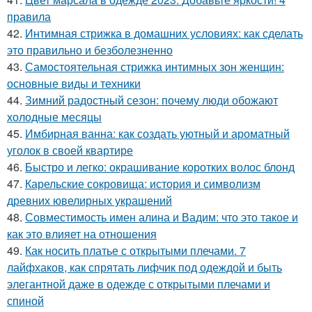
правила
42.
Интимная стрижка в домашних условиях: как сделать
это правильно и безболезненно
43.
Самостоятельная стрижка интимных зон женщин:
основные виды и техники
44.
Зимний радостный сезон: почему люди обожают
холодные месяцы
45.
Имбирная ванна: как создать уютный и ароматный
уголок в своей квартире
46.
Быстро и легко: окрашивание коротких волос блонд
47.
Карельские сокровища: история и символизм
древних ювелирных украшений
48.
Совместимость имен алина и Вадим: что это такое и
как это влияет на отношения
49.
Как носить платье с открытыми плечами. 7
лайфхаков, как спрятать лифчик под одеждой и быть
элегантной даже в одежде с открытыми плечами и
спиной