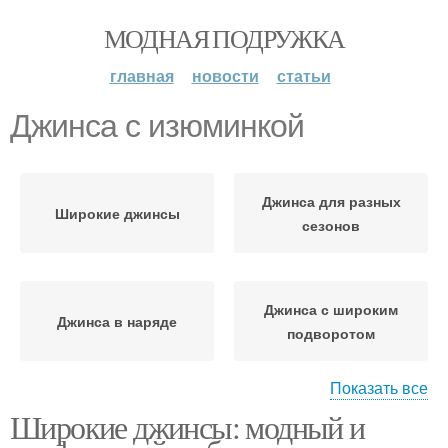
МОДНАЯ ПОДРУЖКА
главная
новости
статьи
Джинса с изюминкой
Джинса для разных
Широкие джинсы
сезонов
Джинса с широким
Джинса в наряде
подворотом
Показать все
Широкие джинсы: модный и
Джинса в формальных
Узкие джинсы
ситуациях