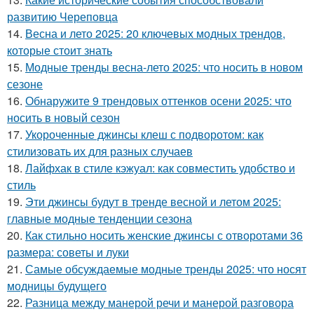
развитию Череповца
14.
Весна и лето 2025: 20 ключевых модных трендов,
которые стоит знать
15.
Модные тренды весна-лето 2025: что носить в новом
сезоне
16.
Обнаружите 9 трендовых оттенков осени 2025: что
носить в новый сезон
17.
Укороченные джинсы клеш с подворотом: как
стилизовать их для разных случаев
18.
Лайфхак в стиле кэжуал: как совместить удобство и
стиль
19.
Эти джинсы будут в тренде весной и летом 2025:
главные модные тенденции сезона
20.
Как стильно носить женские джинсы с отворотами 36
размера: советы и луки
21.
Самые обсуждаемые модные тренды 2025: что носят
модницы будущего
22.
Разница между манерой речи и манерой разговора