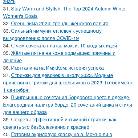
знать
31.
Stay Warm and Stylish: The Top 2024 Autumn Winter
Women's Coats
32.
Осень-зима 2024: тренды женского пальто
33.
Сильный иммунитет: ключ к успешному
выздоровлению после COVID-19
34.
С чем сочетать платье-макси: 10 модных идей
35.
Жёлтые пятна на коже подмышек: причины и
лечение
36.
Имя галина на Имя.Ком: история успеха
37.
Стрижки для девочек в школу 2023. Модные
прически и стрижки для школьников в 2023: Готовимся к
1 сентября.
38.
Выигрышные сочетания бордового цвета в одежде.
Благородная палитра бордо: 20 сочетаний шика и стиля
для вашего образа
39.
Секреты эффективной интимной стрижки: как
сделать это безболезненно и красиво
40.
Готовим акриловую краску на а. Можно ли в