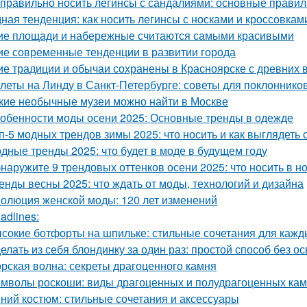
 правильно носить легинсы с сандалиями: основные правил
ная тенденция: как носить легинсы с носками и кроссовкам
ие площади и набережные считаются самыми красивыми
ие современные тенденции в развитии города
ие традиции и обычаи сохранены в Красноярске с древних 
леты на Линду в Санкт-Петербурге: советы для поклоннико
кие необычные музеи можно найти в Москве
обенности моды осени 2025: Основные тренды в одежде
п-5 модных трендов зимы 2025: что носить и как выглядеть 
дные тренды 2025: что будет в моде в будущем году
наружите 9 трендовых оттенков осени 2025: что носить в н
енды весны 2025: что ждать от моды, технологий и дизайна
олюция женской моды: 120 лет изменений
adlines:
сокие ботфорты на шпильке: стильные сочетания для кажд
елать из себя блондинку за один раз: простой способ без о
рская волна: секреты драгоценного камня
мволы роскоши: виды драгоценных и полудрагоценных ка
ний костюм: стильные сочетания и аксессуары