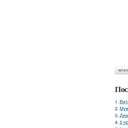
читат
Пос
1.
Вит
2.
Муж
3.
Дем
4.
5 п