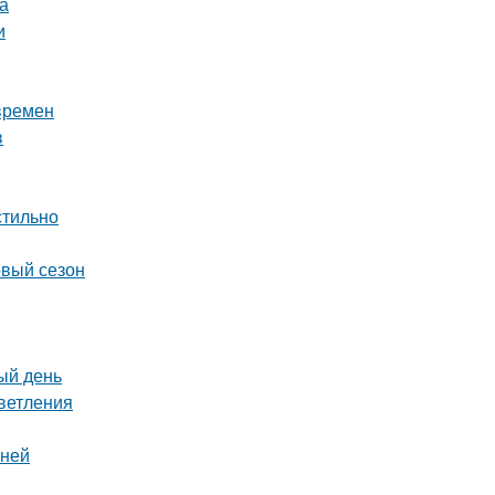
а
и
времен
в
стильно
овый сезон
ый день
светления
мней