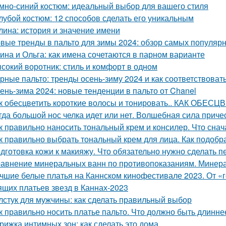
мно-синий костюм: идеальный выбор для вашего стиля
лубой костюм: 12 способов сделать его уникальным
лина: история и значение имени
вые тренды в пальто для зимы 2024: обзор самых популяр
ина и Ольга: как имена сочетаются в парном варианте
сокий воротник: стиль и комфорт в одном
рные пальто: тренды осень-зиму 2024 и как соответствоват
ень-зима 2024: новые тенденции в пальто от Chanel
к обесцветить короткие волосы и тонировать.. КАК ОБ
гда большой нос челка идет или нет. Волшебная сила приче
к правильно наносить тональный крем и консилер. Что снач
к правильно выбрать тональный крем для лица. Как подобр
дготовка кожи к макияжу. Что обязательно нужно сделать 
авнение минеральных ванн по противопоказаниям. Минера
чшие белые платья на Каннском кинофестивале 2023. От «г
ящих платьев звезд в Каннах-2023
лстук для мужчины: как сделать правильный выбор
к правильно носить платье пальто. Что должно быть длинне
рижка интимных зон: как сделать это дома