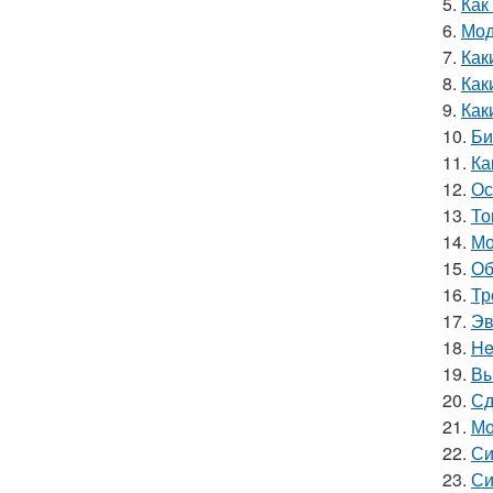
5.
Как
6.
Мод
7.
Как
8.
Как
9.
Как
10.
Би
11.
Ка
12.
Ос
13.
То
14.
Мо
15.
Об
16.
Тр
17.
Эв
18.
He
19.
Вы
20.
Сд
21.
Мо
22.
Си
23.
Си