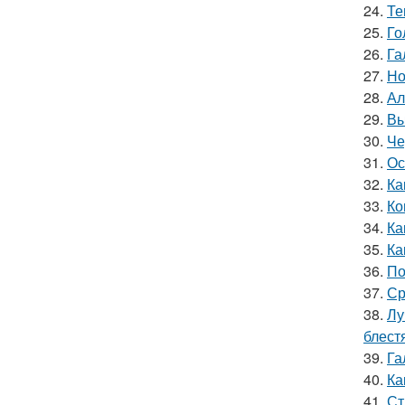
24.
Те
25.
Го
26.
Га
27.
Но
28.
Ал
29.
Вы
30.
Че
31.
Ос
32.
Ка
33.
Ко
34.
Ка
35.
Ка
36.
По
37.
Ср
38.
Лу
блест
39.
Га
40.
Ка
41.
Ст