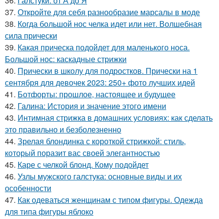
36.
Галстуки: от А до Я
37.
Откройте для себя разнообразие марсалы в моде
38.
Когда большой нос челка идет или нет. Волшебная
сила прически
39.
Какая прическа подойдет для маленького носа.
Большой нос: каскадные стрижки
40.
Прически в школу для подростков. Прически на 1
сентября для девочек 2023: 250+ фото лучших идей
41.
Ботфорты: прошлое, настоящее и будущее
42.
Галина: История и значение этого имени
43.
Интимная стрижка в домашних условиях: как сделать
это правильно и безболезненно
44.
Зрелая блондинка с короткой стрижкой: стиль,
который поразит вас своей элегантностью
45.
Каре с челкой блонд. Кому подойдет
46.
Узлы мужского галстука: основные виды и их
особенности
47.
Как одеваться женщинам с типом фигуры. Одежда
для типа фигуры яблоко