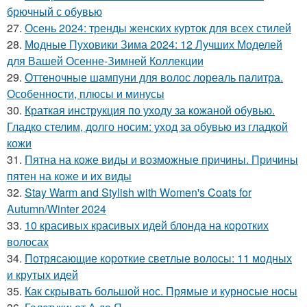
брючный с обувью
27.
Осень 2024: тренды женских курток для всех стилей
28.
Модные Пуховики Зима 2024: 12 Лучших Моделей
для Вашей Осенне-Зимней Коллекции
29.
Оттеночные шампуни для волос лореаль палитра.
Особенности, плюсы и минусы
30.
Краткая инструкция по уходу за кожаной обувью.
Гладко стелим, долго носим: уход за обувью из гладкой
кожи
31.
Пятна на коже виды и возможные причины. Причины
пятен на коже и их виды
32.
Stay Warm and Stylish with Women's Coats for
Autumn/Winter 2024
33.
10 красивых красивых идей блонда на коротких
волосах
34.
Потрясающие короткие светлые волосы: 11 модных
и крутых идей
35.
Как скрывать большой нос. Прямые и курносые носы