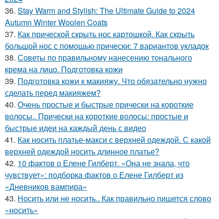
36.
Stay Warm and Stylish: The Ultimate Guide to 2024
Autumn Winter Woolen Coats
37.
Как прической скрыть нос картошкой. Как скрыть
большой нос с помощью прически: 7 вариантов укладок
38.
Советы по правильному нанесению тонального
крема на лицо. Подготовка кожи
39.
Подготовка кожи к макияжу. Что обязательно нужно
сделать перед макияжем?
40.
Очень простые и быстрые прически на короткие
волосы.. Прически на короткие волосы: простые и
быстрые идеи на каждый день с видео
41.
Как носить платье-макси с верхней одеждой. С какой
верхней одеждой носить длинное платье?
42.
10 фактов о Елене Гилберт. «Она не знала, что
чувствует»: подборка фактов о Елене Гилберт из
«Дневников вампира»
43.
Носить или не носить.. Как правильно пишется слово
«носить»