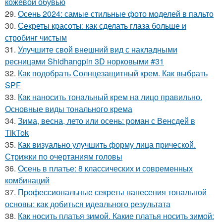
кожевой обувью
29.
Осень 2024: самые стильные фото моделей в пальто
30.
Секреты красоты: как сделать глаза больше и
стробинг чистым
31.
Улучшите свой внешний вид с накладными
ресницами Shidhangpin 3D норковыми #31
32.
Как подобрать Солнцезащитный крем. Как выбрать
SPF
33.
Как наносить тональный крем на лицо правильно.
Основные виды тонального крема
34.
Зима, весна, лето или осень: роман с Венсдей в
TikTok
35.
Как визуально улучшить форму лица прической.
Стрижки по очертаниям головы
36.
Осень в платье: 8 классических и современных
комбинаций
37.
Профессиональные секреты нанесения тональной
основы: как добиться идеального результата
38.
Как носить платья зимой. Какие платья носить зимой: