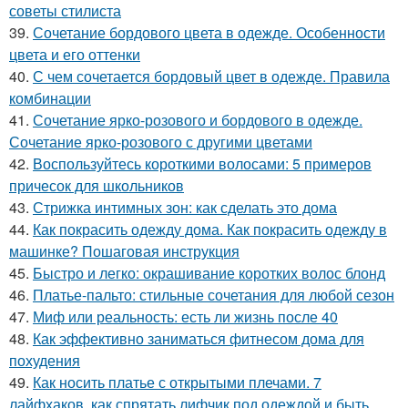
советы стилиста
39.
Сочетание бордового цвета в одежде. Особенности
цвета и его оттенки
40.
С чем сочетается бордовый цвет в одежде. Правила
комбинации
41.
Сочетание ярко-розового и бордового в одежде.
Сочетание ярко-розового с другими цветами
42.
Воспользуйтесь короткими волосами: 5 примеров
причесок для школьников
43.
Стрижка интимных зон: как сделать это дома
44.
Как покрасить одежду дома. Как покрасить одежду в
машинке? Пошаговая инструкция
45.
Быстро и легко: окрашивание коротких волос блонд
46.
Платье-пальто: стильные сочетания для любой сезон
47.
Миф или реальность: есть ли жизнь после 40
48.
Как эффективно заниматься фитнесом дома для
похудения
49.
Как носить платье с открытыми плечами. 7
лайфхаков, как спрятать лифчик под одеждой и быть