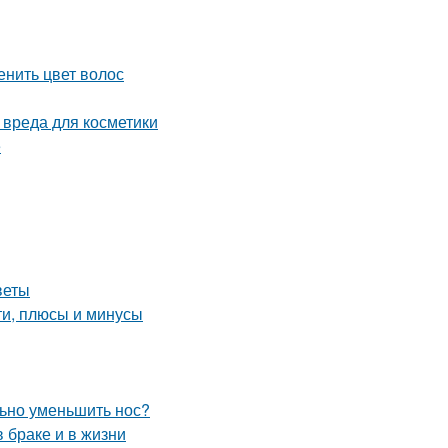
енить цвет волос
 вреда для косметики
е
веты
ти, плюсы и минусы
льно уменьшить нос?
 браке и в жизни