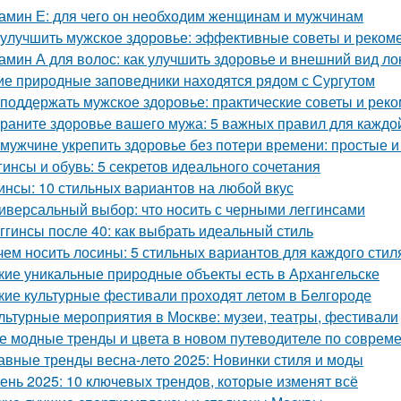
амин Е: для чего он необходим женщинам и мужчинам
 улучшить мужское здоровье: эффективные советы и реком
амин А для волос: как улучшить здоровье и внешний вид ло
ие природные заповедники находятся рядом с Сургутом
 поддержать мужское здоровье: практические советы и рек
раните здоровье вашего мужа: 5 важных правил для каждо
 мужчине укрепить здоровье без потери времени: простые 
гинсы и обувь: 5 секретов идеального сочетания
инсы: 10 стильных вариантов на любой вкус
иверсальный выбор: что носить с черными леггинсами
ггинсы после 40: как выбрать идеальный стиль
чем носить лосины: 5 стильных вариантов для каждого стил
кие уникальные природные объекты есть в Архангельске
кие культурные фестивали проходят летом в Белгороде
льтурные мероприятия в Москве: музеи, театры, фестивали
е модные тренды и цвета в новом путеводителе по соврем
авные тренды весна-лето 2025: Новинки стиля и моды
ень 2025: 10 ключевых трендов, которые изменят всё