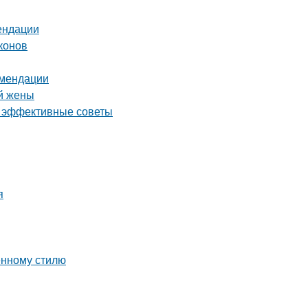
ендации
конов
омендации
й жены
и эффективные советы
я
енному стилю