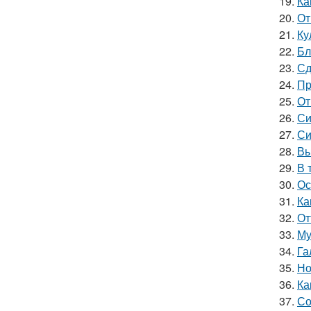
19.
Ка
20.
От
21.
Ку
22.
Бл
23.
Сд
24.
Пр
25.
От
26.
Си
27.
Си
28.
Вы
29.
В 
30.
Ос
31.
Ка
32.
От
33.
Му
34.
Га
35.
Но
36.
Ка
37.
Со