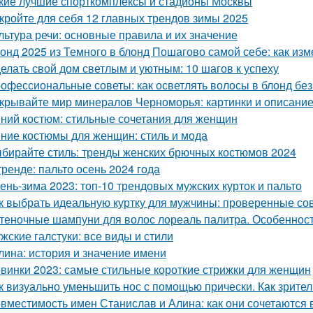
кие лучшие спорткомплексы и стадионы Москвы
кройте для себя 12 главных трендов зимы 2025
льтура речи: основные правила и их значение
онд 2025 из Темного в блонд Пошагово самой себе: как изм
елать свой дом светлым и уютным: 10 шагов к успеху
офессиональные советы: как осветлять волосы в блонд без
крывайте мир минералов Черноморья: картинки и описани
ний костюм: стильные сочетания для женщин
ние костюмы для женщин: стиль и мода
бирайте стиль: тренды женских брючных костюмов 2024
тренде: пальто осень 2024 года
ень-зима 2023: топ-10 трендовых мужских курток и пальто
к выбрать идеальную куртку для мужчины: проверенные со
теночные шампуни для волос лореаль палитра. Особеннос
жские галстуки: все виды и стили
лина: история и значение имени
винки 2023: самые стильные короткие стрижки для женщин
к визуально уменьшить нос с помощью прически. Как зрите
вместимость имен Станислав и Алина: как они сочетаются в