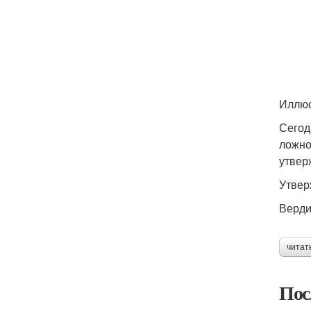
Иллюс
Сегод
ложно
утвер
Утвер
Верди
читат
Пос