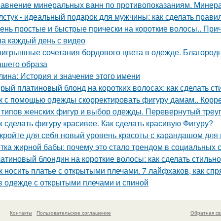
авнение минеральных ванн по противопоказаниям. Минера
лстук - идеальный подарок для мужчины: как сделать прав
ень простые и быстрые прически на короткие волосы.. При
на каждый день с видео
игрышные сочетания бордового цвета в одежде. Благородна
ашего образа
лина: История и значение этого имени
рый платиновый блонд на коротких волосах: как сделать с
к с помощью одежды скорректировать фигуру дамам.. Корре
 типов женских фигур и выбор одежды. Перевернутый треу
к сделать фигуру красивее. Как сделать красивую Фигуру?
кройте для себя новый уровень красоты с карандашом для
тка жирной бабы: почему это стало трендом в социальных 
атиновый блондин на короткие волосы: как сделать стиль
к носить платье с открытыми плечами. 7 лайфхаков, как сп
в одежде с открытыми плечами и спиной
Контакты
Пользовательское соглашение
Обратная св