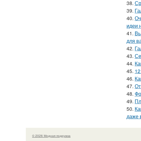
38.
Ср
39.
Га
40.
Оч
идеи 
41.
Вы
для в
42.
Га
43.
Се
44.
Ка
45.
12
46.
Ка
47.
От
48.
Фо
49.
Пл
50.
Ка
даже 
© 2026 Модная подружка