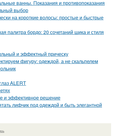
льные ванны. Показания и противопоказания
ильный выбор
чески на короткие волосы: простые и быстрые
я палитра бордо: 20 сочетаний шика и стиля
тильный и эффектный прическу
ктируем фигуру: одеждой, а не скальпелем
гольник
 глаз ALERT
сетях
ное и эффективное решение
рятать лифчик под одеждой и быть элегантной
язь