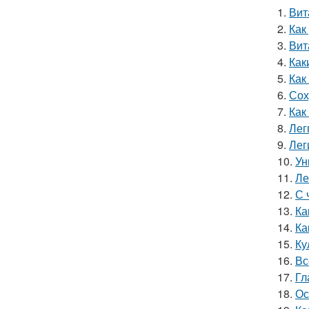
1.
Вит
2.
Как
3.
Вит
4.
Как
5.
Как
6.
Сох
7.
Как
8.
Лег
9.
Лег
10.
Ун
11.
Ле
12.
С 
13.
Ка
14.
Ка
15.
Ку
16.
Вс
17.
Гл
18.
Ос