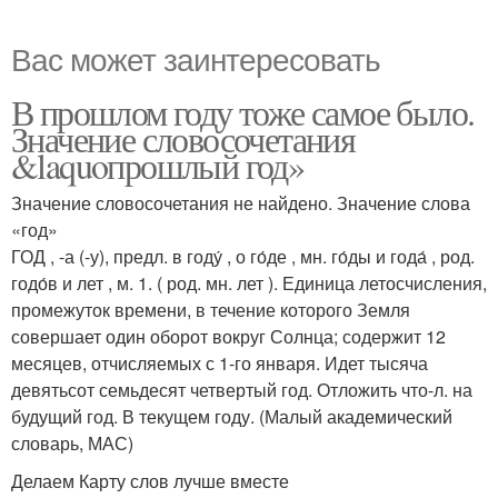
Вас может заинтересовать
В прошлом году тоже самое было.
Значение словосочетания
&laquoпрошлый год»
Значение словосочетания не найдено. Значение слова
«год»
ГОД , -а (-у), предл. в году́ , о го́де , мн. го́ды и года́ , род.
годо́в и лет , м. 1. ( род. мн. лет ). Единица летосчисления,
промежуток времени, в течение которого Земля
совершает один оборот вокруг Солнца; содержит 12
месяцев, отчисляемых с 1-го января. Идет тысяча
девятьсот семьдесят четвертый год. Отложить что-л. на
будущий год. В текущем году. (Малый академический
словарь, МАС)
Делаем Карту слов лучше вместе