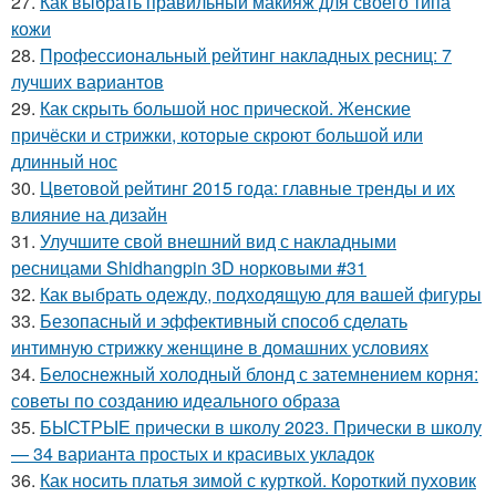
27.
Как выбрать правильный макияж для своего типа
кожи
28.
Профессиональный рейтинг накладных ресниц: 7
лучших вариантов
29.
Как скрыть большой нос прической. Женские
причёски и стрижки, которые скроют большой или
длинный нос
30.
Цветовой рейтинг 2015 года: главные тренды и их
влияние на дизайн
31.
Улучшите свой внешний вид с накладными
ресницами Shidhangpin 3D норковыми #31
32.
Как выбрать одежду, подходящую для вашей фигуры
33.
Безопасный и эффективный способ сделать
интимную стрижку женщине в домашних условиях
34.
Белоснежный холодный блонд с затемнением корня:
советы по созданию идеального образа
35.
БЫСТРЫЕ прически в школу 2023. Прически в школу
— 34 варианта простых и красивых укладок
36.
Как носить платья зимой с курткой. Короткий пуховик