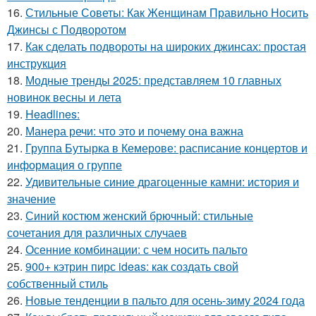
16.
Стильные Советы: Как Женщинам Правильно Носить
Джинсы с Подворотом
17.
Как сделать подвороты на широких джинсах: простая
инструкция
18.
Модные тренды 2025: представляем 10 главных
новинок весны и лета
19.
Headlines:
20.
Манера речи: что это и почему она важна
21.
Группа Бутырка в Кемерове: расписание концертов и
информация о группе
22.
Удивительные синие драгоценные камни: история и
значение
23.
Синий костюм женский брючный: стильные
сочетания для различных случаев
24.
Осенние комбинации: с чем носить пальто
25.
900+ кэтрин пирс ideas: как создать свой
собственный стиль
26.
Новые тенденции в пальто для осень-зиму 2024 года