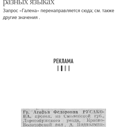
разных языках
Запрос «Галена» перенаправляется сюда; см. также
другие значения .
Галина на
Русский язык
португальском языке
Галина на японском
Галина на арабском
языке
языке
Имена на корейском
языке