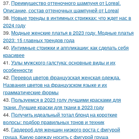
37.
Преимущество оттеночного шампуня от Loreal.
Описание, состав оттеночных шампуней от Loreal
38.
Новые тренды в интимных стрижках: что ждет нас в
2024 году
39.
Модные женские платья в 2023 году. Модные платья
2023: 15 главных трендов года
40.
Интимные стрижки и аппликации: как сделать себя
красивее
41.
Узлы мужского галстука: основные виды и их
особенности
42.
Перевод цветов французская женская одежда.
Названия цветов на французском языке и их
грамматические формы
43.
Пользуемся в 2023 голу лучшими красками для
ткани. Лучшие краски для ткани в 2023 году
44.
Получить идеальный тотал блонд на короткие
волосы: подбор правильных тонов и техник
45.
Гардероб для женщин низкого роста с фигурой
груша. Какую одежду носить с фигурой груша