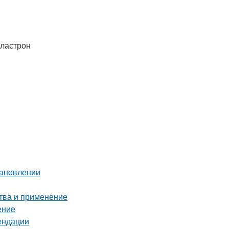
Пластрон
тановлении
ства и применение
ение
ендации