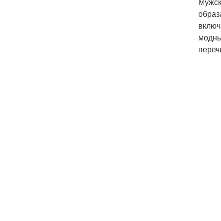
Мужск
образ
включ
модны
переч