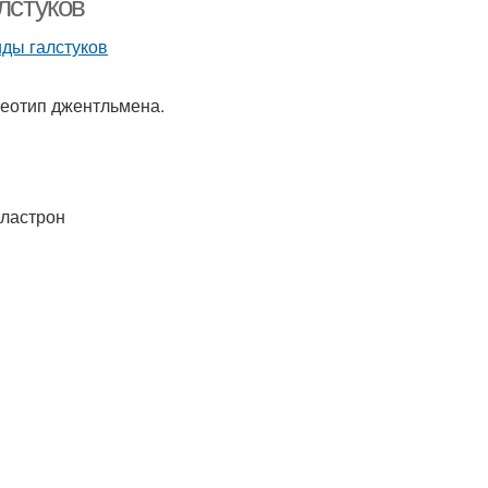
лстуков
реотип джентльмена.
Пластрон