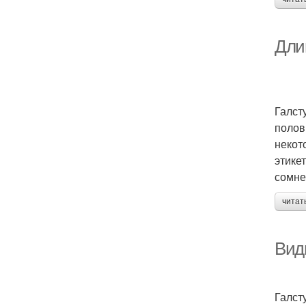
Длин
Галст
полов
некот
этике
сомне
читат
Виды
Галст