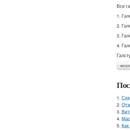
Все г
1. Га
2. Га
3. Гал
4. Гал
Галст
читат
Пос
1.
Сек
2.
Отз
3.
Вит
4.
Мас
5.
Как