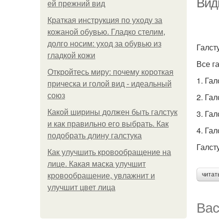
Виды
ей прежний вид
Краткая инструкция по уходу за
кожаной обувью. Гладко стелим,
долго носим: уход за обувью из
Галст
гладкой кожи
Все г
Откройтесь миру: почему короткая
1. Га
прическа и голой вид - идеальный
союз
2. Га
Какой ширины должен быть галстук
3. Гал
и как правильно его выбрать. Как
4. Гал
подобрать длину галстука
Галст
Как улучшить кровообращение на
лице. Какая маска улучшит
читат
кровообращение, увлажнит и
улучшит цвет лица
Вас