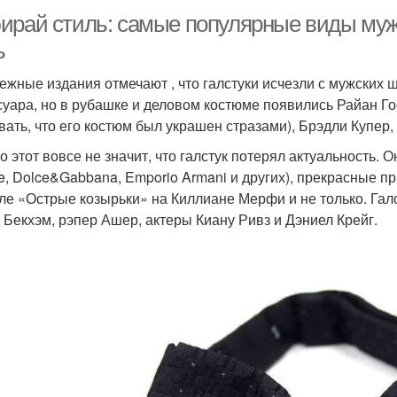
ирай стиль: самые популярные виды мужс
ь
ежные издания отмечают , что галстуки исчезли с мужских ш
суара, но в рубашке и деловом костюме появились Райан Го
вать, что его костюм был украшен стразами), Брэдли Купе
о этот вовсе не значит, что галстук потерял актуальность.
ne, Dolce&Gabbana, Emporio Armani и других), прекрасные п
ле «Острые козырьки» на Киллиане Мерфи и не только. Галс
 Бекхэм, рэпер Ашер, актеры Киану Ривз и Дэниел Крейг.