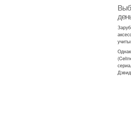
Выб
ден
Заруб
аксес
учиты
Однак
(Celi
сериа
Дэвид