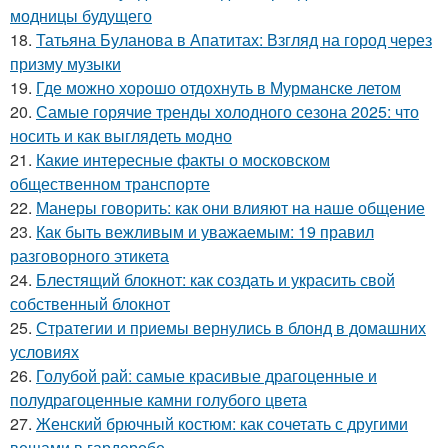
модницы будущего
18.
Татьяна Буланова в Апатитах: Взгляд на город через
призму музыки
19.
Где можно хорошо отдохнуть в Мурманске летом
20.
Самые горячие тренды холодного сезона 2025: что
носить и как выглядеть модно
21.
Какие интересные факты о московском
общественном транспорте
22.
Манеры говорить: как они влияют на наше общение
23.
Как быть вежливым и уважаемым: 19 правил
разговорного этикета
24.
Блестящий блокнот: как создать и украсить свой
собственный блокнот
25.
Стратегии и приемы вернулись в блонд в домашних
условиях
26.
Голубой рай: самые красивые драгоценные и
полудрагоценные камни голубого цвета
27.
Женский брючный костюм: как сочетать с другими
вещами в гардеробе