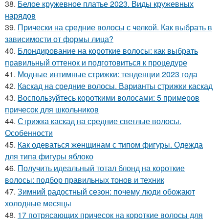
38.
Белое кружевное платье 2023. Виды кружевных
нарядов
39.
Прически на средние волосы с челкой. Как выбрать в
зависимости от формы лица?
40.
Блондирование на короткие волосы: как выбрать
правильный оттенок и подготовиться к процедуре
41.
Модные интимные стрижки: тенденции 2023 года
42.
Каскад на средние волосы. Варианты стрижки каскад
43.
Воспользуйтесь короткими волосами: 5 примеров
причесок для школьников
44.
Стрижка каскад на средние светлые волосы.
Особенности
45.
Как одеваться женщинам с типом фигуры. Одежда
для типа фигуры яблоко
46.
Получить идеальный тотал блонд на короткие
волосы: подбор правильных тонов и техник
47.
Зимний радостный сезон: почему люди обожают
холодные месяцы
48.
17 потрясающих причесок на короткие волосы для