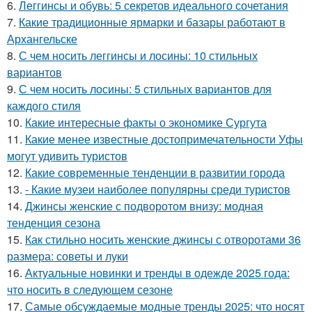
6.
Леггинсы и обувь: 5 секретов идеального сочетания
7.
Какие традиционные ярмарки и базары работают в
Архангельске
8.
С чем носить леггинсы и лосины: 10 стильных
вариантов
9.
С чем носить лосины: 5 стильных вариантов для
каждого стиля
10.
Какие интересные факты о экономике Сургута
11.
Какие менее известные достопримечательности Уфы
могут удивить туристов
12.
Какие современные тенденции в развитии города
13.
- Какие музеи наиболее популярны среди туристов
14.
Джинсы женские с подворотом внизу: модная
тенденция сезона
15.
Как стильно носить женские джинсы с отворотами 36
размера: советы и луки
16.
Актуальные новинки и тренды в одежде 2025 года:
что носить в следующем сезоне
17.
Самые обсуждаемые модные тренды 2025: что носят