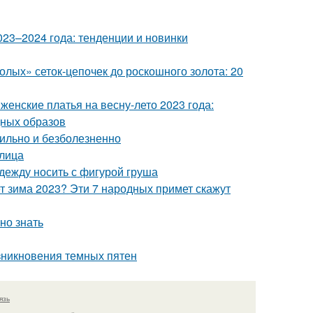
23–2024 года: тенденции и новинки
олых» сеток-цепочек до роскошного золота: 20
енские платья на весну-лето 2023 года:
дных образов
вильно и безболезненно
лица
одежду носить с фигурой груша
ет зима 2023? Эти 7 народных примет скажут
но знать
зникновения темных пятен
язь