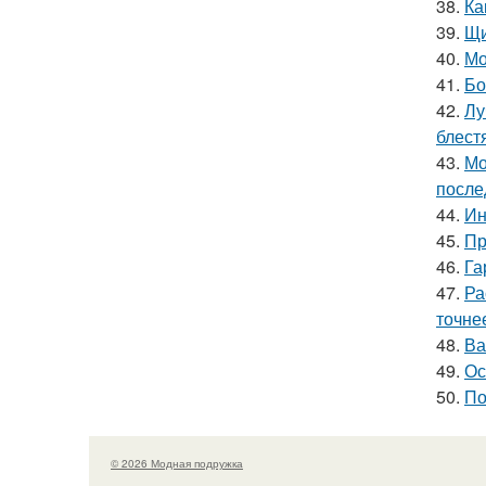
38.
Ка
39.
Щи
40.
Мо
41.
Бо
42.
Лу
блест
43.
Мо
после
44.
Ин
45.
Пр
46.
Га
47.
Ра
точне
48.
Ва
49.
Ос
50.
По
© 2026 Модная подружка