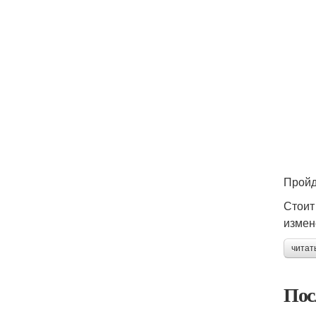
Пройд
Стоит
измен
читат
Пос