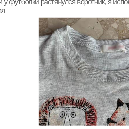
 у футболки растянулся воротник, я испол
ая