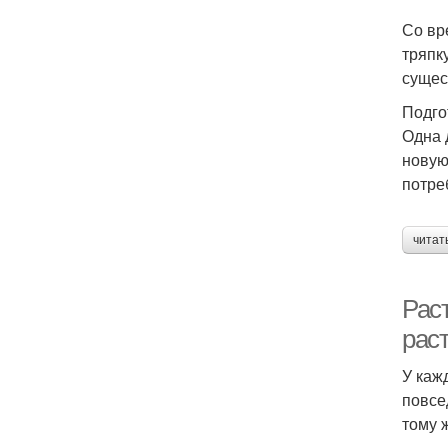
Со вр
тряпк
сущес
Подго
Одна 
новую
потре
читат
Рас
рас
У каж
повсе
тому 