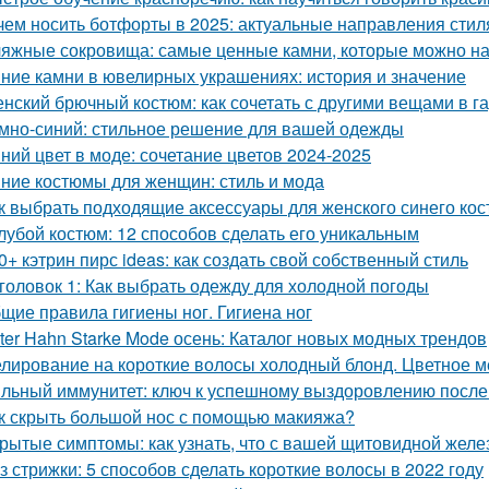
чем носить ботфорты в 2025: актуальные направления стил
яжные сокровища: самые ценные камни, которые можно на
ние камни в ювелирных украшениях: история и значение
нский брючный костюм: как сочетать с другими вещами в г
мно-синий: стильное решение для вашей одежды
ний цвет в моде: сочетание цветов 2024-2025
ние костюмы для женщин: стиль и мода
к выбрать подходящие аксессуары для женского синего ко
лубой костюм: 12 способов сделать его уникальным
0+ кэтрин пирс ideas: как создать свой собственный стиль
головок 1: Как выбрать одежду для холодной погоды
щие правила гигиены ног. Гигиена ног
ter Hahn Starke Mode осень: Каталог новых модных трендов
лирование на короткие волосы холодный блонд. Цветное м
льный иммунитет: ключ к успешному выздоровлению после
к скрыть большой нос с помощью макияжа?
рытые симптомы: как узнать, что с вашей щитовидной желез
з стрижки: 5 способов сделать короткие волосы в 2022 году