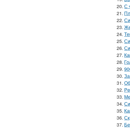
20.
С 
21.
Пл
22.
Си
23.
Же
24.
Те
25.
Си
26.
Си
27.
Ка
28.
Го
29.
90
30.
За
31.
Об
32.
Pe
33.
Ме
34.
Си
35.
Ка
36.
Ск
37.
Бе