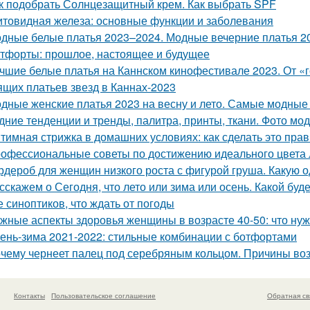
к подобрать Солнцезащитный крем. Как выбрать SPF
товидная железа: основные функции и заболевания
дные белые платья 2023–2024. Модные вечерние платья 20
тфорты: прошлое, настоящее и будущее
чшие белые платья на Каннском кинофестивале 2023. От «г
ящих платьев звезд в Каннах-2023
дные женские платья 2023 на весну и лето. Самые модные ж
дние тенденции и тренды, палитра, принты, ткани. Фото мо
тимная стрижка в домашних условиях: как сделать это пра
офессиональные советы по достижению идеального цвета 
рдероб для женщин низкого роста с фигурой груша. Какую 
сскажем о Сегодня, что лето или зима или осень. Какой буд
е синоптиков, что ждать от погоды
жные аспекты здоровья женщины в возрасте 40-50: что нуж
ень-зима 2021-2022: стильные комбинации с ботфортами
чему чернеет палец под серебряным кольцом. Причины во
Контакты
Пользовательское соглашение
Обратная св