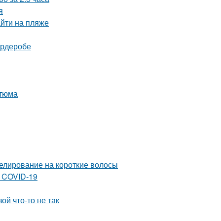
я
йти на пляже
ардеробе
стюма
елирование на короткие волосы
 COVID-19
ой что-то не так