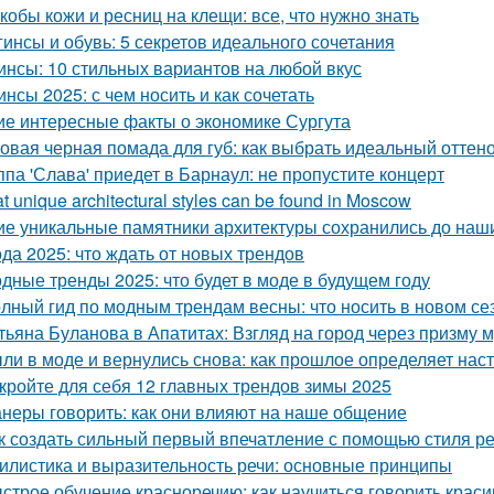
кобы кожи и ресниц на клещи: все, что нужно знать
гинсы и обувь: 5 секретов идеального сочетания
инсы: 10 стильных вариантов на любой вкус
инсы 2025: с чем носить и как сочетать
ие интересные факты о экономике Сургута
овая черная помада для губ: как выбрать идеальный оттено
ппа 'Слава' приедет в Барнаул: не пропустите концерт
t unique architectural styles can be found in Moscow
ие уникальные памятники архитектуры сохранились до наш
да 2025: что ждать от новых трендов
дные тренды 2025: что будет в моде в будущем году
лный гид по модным трендам весны: что носить в новом се
тьяна Буланова в Апатитах: Взгляд на город через призму 
ли в моде и вернулись снова: как прошлое определяет на
кройте для себя 12 главных трендов зимы 2025
неры говорить: как они влияют на наше общение
к создать сильный первый впечатление с помощью стиля р
илистика и выразительность речи: основные принципы
строе обучение красноречию: как научиться говорить красив