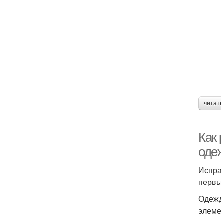
читат
Как
оде
Испра
первы
Одежд
элеме