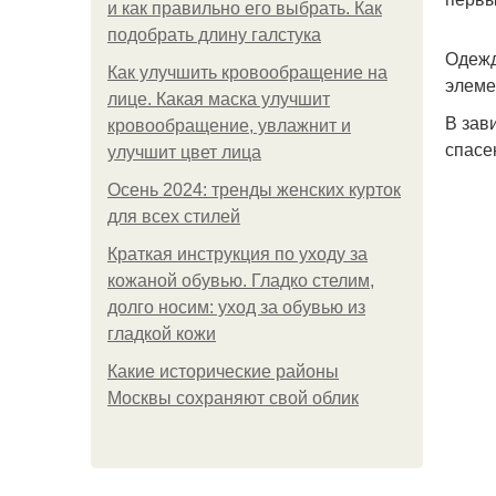
и как правильно его выбрать. Как
подобрать длину галстука
Одежд
Как улучшить кровообращение на
элеме
лице. Какая маска улучшит
В зав
кровообращение, увлажнит и
спасе
улучшит цвет лица
Осень 2024: тренды женских курток
для всех стилей
Краткая инструкция по уходу за
кожаной обувью. Гладко стелим,
долго носим: уход за обувью из
гладкой кожи
Какие исторические районы
Москвы сохраняют свой облик