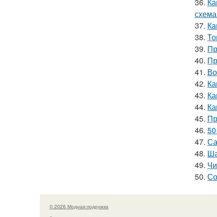
36.
Ка
схема
37.
Ка
38.
То
39.
Пр
40.
Пр
41.
Во
42.
Ка
43.
Ка
44.
Ка
45.
Пр
46.
50
47.
Са
48.
Ша
49.
Чи
50.
Со
© 2026 Модная подружка