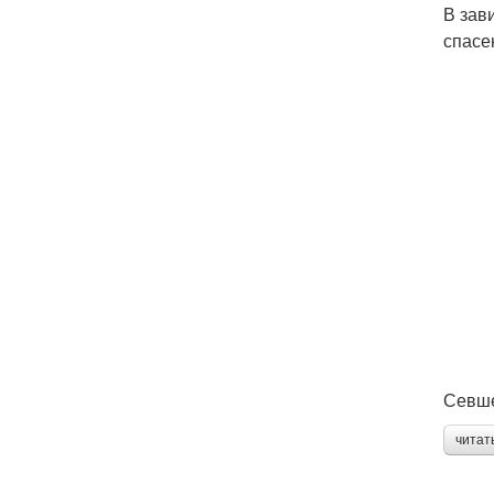
В зав
спасе
Севше
читат