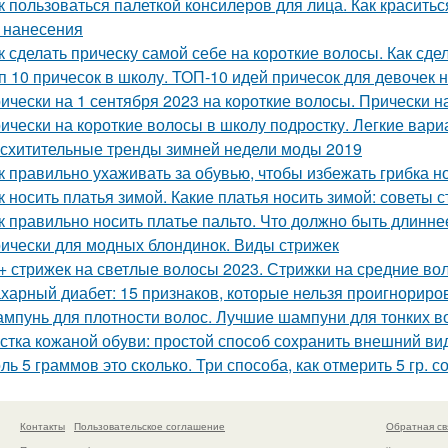
к пользоваться палеткой консилеров для лица. Как красить
 нанесения
к сделать прическу самой себе на короткие волосы. Как сде
п 10 причесок в школу. ТОП-10 идей причесок для девочек н
ически на 1 сентября 2023 на короткие волосы. Прически н
ически на короткие волосы в школу подростку. Легкие вар
схитительные тренды зимней недели моды 2019
к правильно ухаживать за обувью, чтобы избежать грибка н
к носить платья зимой. Какие платья носить зимой: советы 
к правильно носить платье пальто. Что должно быть длинне
ически для модных блондинок. Виды стрижек
+ стрижек на светлые волосы 2023. Стрижки на средние во
харный диабет: 15 признаков, которые нельзя проигнориро
мпунь для плотности волос. Лучшие шампуни для тонких в
стка кожаной обуви: простой способ сохранить внешний ви
ль 5 граммов это сколько. Три способа, как отмерить 5 гр. с
Контакты
Пользовательское соглашение
Обратная св