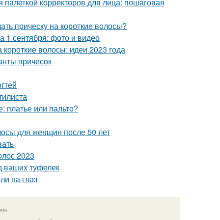
ся палеткой корректоров для лица: пошаговая
лать прическу на короткие волосы?
а 1 сентября: фото и видео
а короткие волосы: идеи 2023 года
ианты причесок
огтей
стилиста
е: платье или пальто?
лосы для женщин после 50 лет
вать
олос 2023
д ваших туфелек
оли на глаз
язь