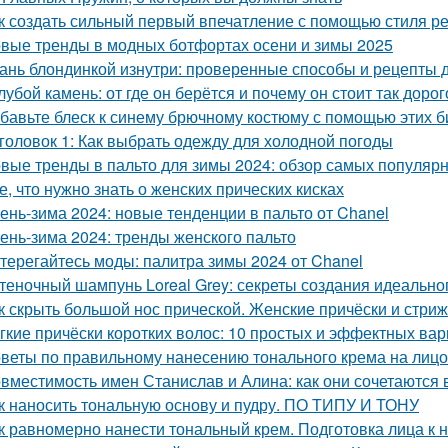
к создать сильный первый впечатление с помощью стиля р
вые тренды в модных ботфортах осени и зимы 2025
ань блондинкой изнутри: проверенные способы и рецепты
лубой камень: от где он берётся и почему он стоит так дорог
бавьте блеск к синему брючному костюму с помощью этих 
головок 1: Как выбрать одежду для холодной погоды
вые тренды в пальто для зимы 2024: обзор самых популяр
е, что нужно знать о женских прических кисках
ень-зима 2024: новые тенденции в пальто от Chanel
ень-зима 2024: тренды женского пальто
терегайтесь моды: палитра зимы 2024 от Chanel
теночный шампунь Loreal Grey: секреты создания идеальног
к скрыть большой нос прической. Женские причёски и стри
гкие причёски коротких волос: 10 простых и эффектных ва
веты по правильному нанесению тонального крема на лицо
вместимость имен Станислав и Алина: как они сочетаются в
к наносить тональную основу и пудру. ПО ТИПУ И ТОНУ
к равномерно нанести тональный крем. Подготовка лица к 