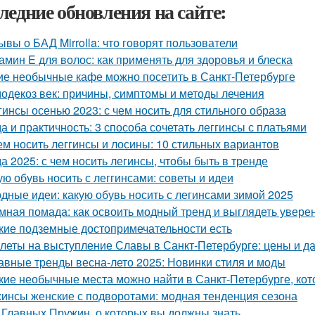
ледние обновления на сайте:
ывы о БАД Mirrolla: что говорят пользователи
амин E для волос: как применять для здоровья и блеска
ие необычные кафе можно посетить в Санкт-Петербурге
одекоз век: причины, симптомы и методы лечения
гинсы осенью 2023: с чем носить для стильного образа
а и практичность: 3 способа сочетать леггинсы с платьями
ем носить леггинсы и лосины: 10 стильных вариантов
а 2025: с чем носить легинсы, чтобы быть в тренде
ую обувь носить с леггинсами: советы и идеи
дные идеи: какую обувь носить с легинсами зимой 2025
мная помада: как освоить модный тренд и выглядеть увере
кие подземные достопримечательности есть
леты на выступление Славы в Санкт-Петербурге: цены и д
авные тренды весна-лето 2025: Новинки стиля и моды
кие необычные места можно найти в Санкт-Петербурге, кот
инсы женские с подворотами: модная тенденция сезона
 Главных Пружин, о которых вы должны знать