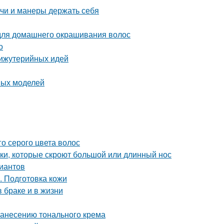
ечи и манеры держать себя
 для домашнего окрашивания волос
о
бижутерийных идей
ных моделей
о серого цвета волос
жки, которые скроют большой или длинный нос
риантов
. Подготовка кожи
 браке и в жизни
нанесению тонального крема