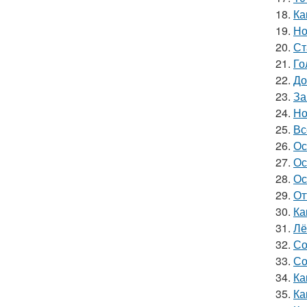
18.
Ка
19.
Но
20.
Ст
21.
Го
22.
До
23.
За
24.
Но
25.
Вс
26.
Ос
27.
Ос
28.
Ос
29.
От
30.
Ка
31.
Лё
32.
Со
33.
Со
34.
Ка
35.
Ка