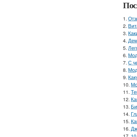
Пос
1.
Отз
2.
Вит
3.
Как
4.
Дем
5.
Лег
6.
Мод
7.
С ч
8.
Мод
9.
Как
10.
Мо
11.
Те
12.
Ка
13.
Би
14.
Гл
15.
Ка
16.
Дж
17.
10