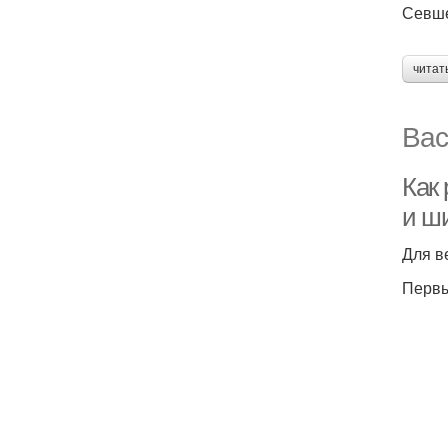
Севше
читат
Вас
Как 
и ш
Для в
Первы