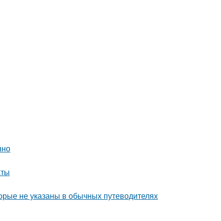
нно
аты
орые не указаны в обычных путеводителях