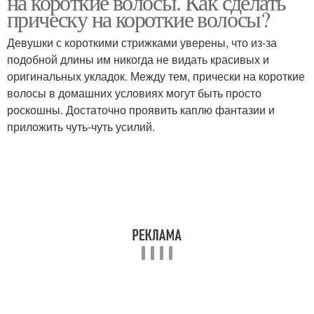
на короткие волосы. Как сделать
прическу на короткие волосы?
Девушки с короткими стрижками уверены, что из-за
подобной длины им никогда не видать красивых и
Шпильки для волос
Короткие волосы
оригинальных укладок. Между тем, прически на короткие
волосы в домашних условиях могут быть просто
роскошны. Достаточно проявить каплю фантазии и
приложить чуть-чуть усилий.
Прически на средние
Бантик из волос
волосы
Прическа на средние
Пучок для волос
волосы
Прическа на короткие
Бант из волос
волосы