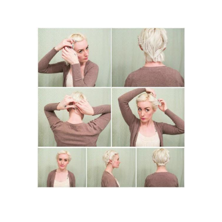
Пучок на короткие
Конский хвост
волосы
Романтический хвост
Хвост с косами
Низкий хвост
Объемный хвост
Хвост на средних
Короткое каре
волосах