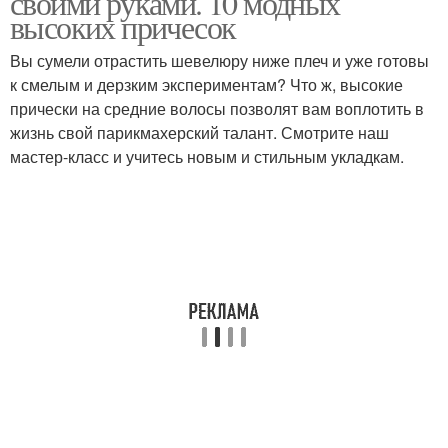
своими руками. 10 модных
высоких причесок
Вы сумели отрастить шевелюру ниже плеч и уже готовы
Хвост на средних
к смелым и дерзким экспериментам? Что ж, высокие
Хвост с объёмом
волосах
прически на средние волосы позволят вам воплотить в
жизнь свой парикмахерский талант. Смотрите наш
мастер-класс и учитесь новым и стильным укладкам.
Хвост с прядями