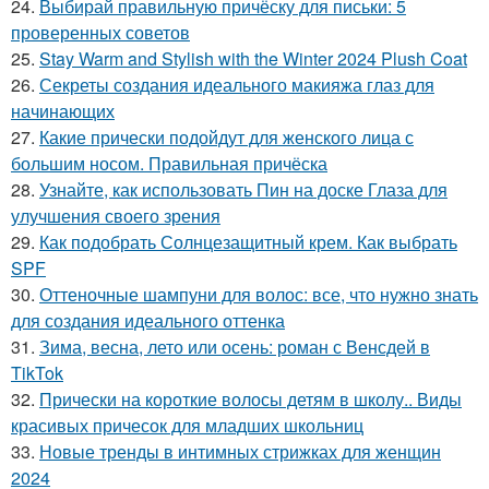
24.
Выбирай правильную причёску для письки: 5
проверенных советов
25.
Stay Warm and Stylish with the Winter 2024 Plush Coat
26.
Секреты создания идеального макияжа глаз для
начинающих
27.
Какие прически подойдут для женского лица с
большим носом. Правильная причёска
28.
Узнайте, как использовать Пин на доске Глаза для
улучшения своего зрения
29.
Как подобрать Солнцезащитный крем. Как выбрать
SPF
30.
Оттеночные шампуни для волос: все, что нужно знать
для создания идеального оттенка
31.
Зима, весна, лето или осень: роман с Венсдей в
TikTok
32.
Прически на короткие волосы детям в школу.. Виды
красивых причесок для младших школьниц
33.
Новые тренды в интимных стрижках для женщин
2024