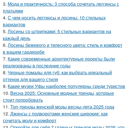
3.
Мода и практичность: 3 способа сочетать леггинсы с
платьями
4.
С чем носить леггинсы и лосины: 10 стильных
вариантов
5.
Лосины со штрипками: 5 стильных вариантов на
каждый день
6.
Лосины бежевого и телесного цвета: стиль и комфорт
в вашем гардеробе
7.
Какие современные архитектурные проекты были
реализованы в последние годы
8.
Черные помады для губ: как выбрать идеальный
оттенок для вашего стиля
9.
Какие музеи Уфы наиболее популярны среди туристов
10.
Весна 2025: Основные модные тренды, которые
стоит попробовать
11.
Топ-тренды женской моды весны-лета 2025 года
12.
Джинсы с подворотами женские широкие: как
сочетать моду и комфорт
13.
Откройте для себя 7 главных трендов моды 2025: что