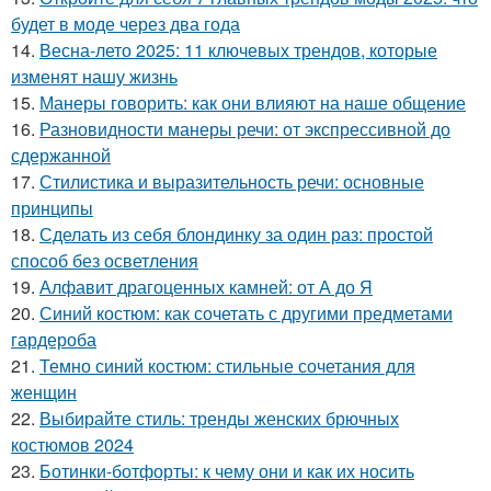
будет в моде через два года
14.
Весна-лето 2025: 11 ключевых трендов, которые
изменят нашу жизнь
15.
Манеры говорить: как они влияют на наше общение
16.
Разновидности манеры речи: от экспрессивной до
сдержанной
17.
Стилистика и выразительность речи: основные
принципы
18.
Сделать из себя блондинку за один раз: простой
способ без осветления
19.
Алфавит драгоценных камней: от А до Я
20.
Синий костюм: как сочетать с другими предметами
гардероба
21.
Темно синий костюм: стильные сочетания для
женщин
22.
Выбирайте стиль: тренды женских брючных
костюмов 2024
23.
Ботинки-ботфорты: к чему они и как их носить