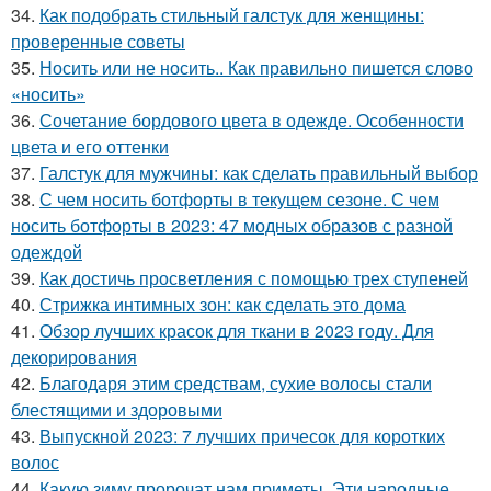
34.
Как подобрать стильный галстук для женщины:
проверенные советы
35.
Носить или не носить.. Как правильно пишется слово
«носить»
36.
Сочетание бордового цвета в одежде. Особенности
цвета и его оттенки
37.
Галстук для мужчины: как сделать правильный выбор
38.
С чем носить ботфорты в текущем сезоне. С чем
носить ботфорты в 2023: 47 модных образов с разной
одеждой
39.
Как достичь просветления с помощью трех ступеней
40.
Стрижка интимных зон: как сделать это дома
41.
Обзор лучших красок для ткани в 2023 году. Для
декорирования
42.
Благодаря этим средствам, сухие волосы стали
блестящими и здоровыми
43.
Выпускной 2023: 7 лучших причесок для коротких
волос
44.
Какую зиму пророчат нам приметы. Эти народные