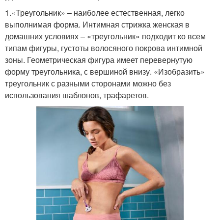
1.«Треугольник» – наиболее естественная, легко
выполнимая форма. Интимная стрижка женская в
домашних условиях – «треугольник» подходит ко всем
типам фигуры, густоты волосяного покрова интимной
зоны. Геометрическая фигура имеет перевернутую
форму треугольника, с вершиной внизу. «Изобразить»
треугольник с разными сторонами можно без
использования шаблонов, трафаретов.