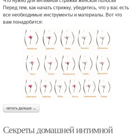
Что нужно для интимной стрижки женской полоски
Перед тем, как начать стрижку, убедитесь, что у вас есть
все необходимые инструменты и материалы. Вот что
вам понадобится:
читать дальше →
Секреты домашней интимной