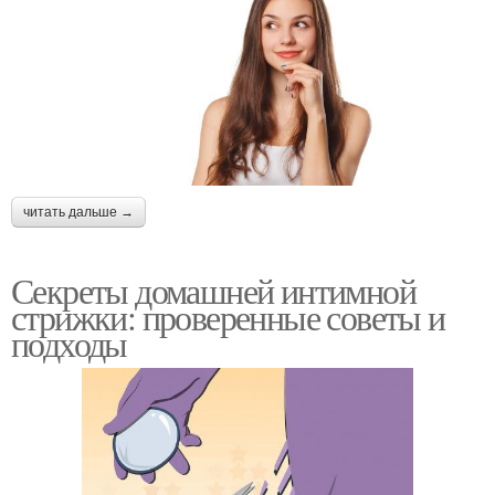
читать дальше →
Секреты домашней интимной
стрижки: проверенные советы и
подходы