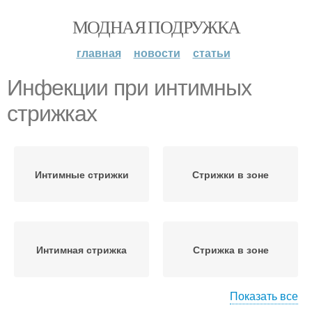
МОДНАЯ ПОДРУЖКА
главная
новости
статьи
Инфекции при интимных
стрижках
Интимные стрижки
Стрижки в зоне
Интимная стрижка
Стрижка в зоне
Показать все