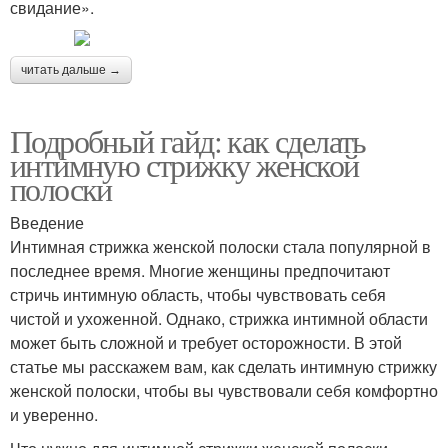
свидание».
читать дальше →
Подробный гайд: как сделать
интимную стрижку женской
полоски
Введение
Интимная стрижка женской полоски стала популярной в
последнее время. Многие женщины предпочитают
стричь интимную область, чтобы чувствовать себя
чистой и ухоженной. Однако, стрижка интимной области
может быть сложной и требует осторожности. В этой
статье мы расскажем вам, как сделать интимную стрижку
женской полоски, чтобы вы чувствовали себя комфортно
и уверенно.