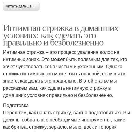
читать дальше →
Интимная стрижка в домашних
условиях: как сделать это
правильно и безболезненно
Интимная стрижка – это процесс удаления волос на
интимных зонах. Это может быть полезным для тех, кто
хочет чувствовать себя чистым и ухоженным. Однако,
стрижка интимных зон может быть опасной, если вы не
знаете, как делать это правильно. В этой статье мы
расскажем вам, как сделать интимную стрижку в
домашних условиях правильно и безболезненно.
Подготовка
Перед тем, как начать стрижку, важно подготовиться. Вы
должны собрать все необходимые инструменты, такие
как бритва, стрижку, зеркало, мыло, воск и топорик.