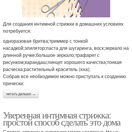
Для создания интимной стрижки в домашних условиях
потребуется:
одноразовая бритва;триммер с тонкой
насадкой;эпилятор;паста для шугаринга, воск;зеркало на
длинной ручке;большое зеркало;трафарет с
рисунком;карандаш;пинцет хорошего качества;тонкая
расческа;растительный краситель (хна);
Собрав все необходимое можно приступать к созданию
прически:
читать дальше →
Уверенная интимная стрижка:
простой способ сделать это дома
Сделать стрижку в интимном месте несложно. Но не