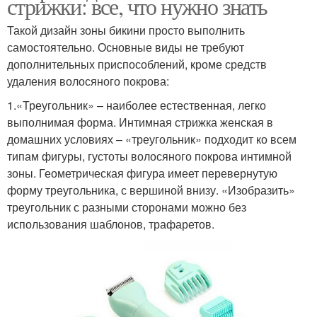
стрижки: все, что нужно знать
Такой дизайн зоны бикини просто выполнить
самостоятельно. Основные виды не требуют
дополнительных приспособлений, кроме средств
удаления волосяного покрова:
1.«Треугольник» – наиболее естественная, легко
выполнимая форма. Интимная стрижка женская в
домашних условиях – «треугольник» подходит ко всем
типам фигуры, густоты волосяного покрова интимной
зоны. Геометрическая фигура имеет перевернутую
форму треугольника, с вершиной внизу. «Изобразить»
треугольник с разными сторонами можно без
использования шаблонов, трафаретов.