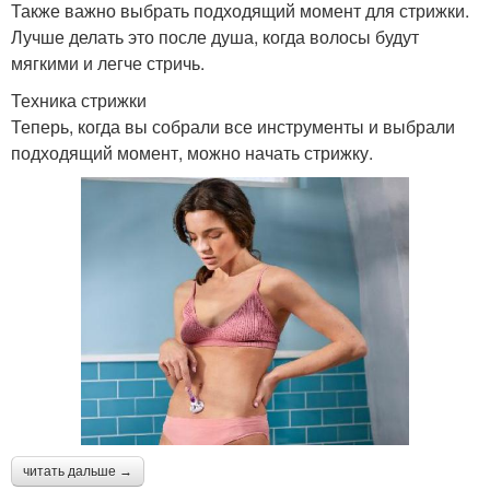
Также важно выбрать подходящий момент для стрижки.
Лучше делать это после душа, когда волосы будут
мягкими и легче стричь.
Техника стрижки
Теперь, когда вы собрали все инструменты и выбрали
подходящий момент, можно начать стрижку.
читать дальше →