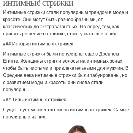
интимные стрижки
Интимные стрижки стали популярным трендом в моде и
красоте. Они могут быть разнообразными, от
классических до экстравагантных. Но перед тем, как
принять решение о стрижке, стоит узнать все о них.
### История интимных стрижек
Интимные стрижки были популярны еще в Древнем
Египте. Женщины стригли волосы на интимных зонах,
чтобы быть чистыми и привлекательными для мужчин. В
Средние века интимные стрижки были табуированы, но
с развитием моды и красоты они снова стали
популярны.
### Типы интимных стрижек
Существует множество типов интимных стрижек. Самые
популярные из них: