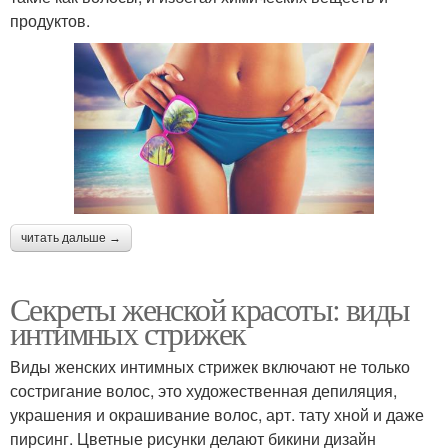
продуктов.
читать дальше →
Секреты женской красоты: виды
интимных стрижек
Виды женских интимных стрижек включают не только
состригание волос, это художественная депиляция,
украшения и окрашивание волос, арт. тату хной и даже
пирсинг. Цветные рисунки делают бикини дизайн