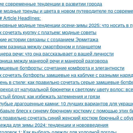
ие современные тенденции в развитии города
е модные тренды и цвета в новом путеводителе по соврем
# Article Headlines:
новные модные тенденции осени-зимы 2025: что носить в 
к сочетать куртку с платьем: модные советы
кие истории связаны с созданием Эрмитажа
чем разница между смартфоном и планшетом
нера речи: что она рассказывает о вашей личности
зница между манерой речи и манерой разговора
мшевые ботфорты: сочетание комфорта и элегантности
к сочетать ботфорты замшевые на каблуке с разными наря
ень в стиле: как правильно сочетать серые замшевые бот
реход от натуральной брюнетки к светлому цвету волос: все
стый блонд: как избежать затемнения и грязи
лубые драгоценные камни: 10 лучших вариантов для украш
бавьте блеск к синему брючному костюму с помощью этих 
к правильно сочетать синий женский костюм брючный с обу
ежда для зимы 2024: тенденции и нововведения
головок 1: Как выбрать одежду для холодной погоды