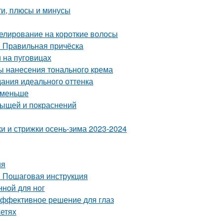
ти, плюсы и минусы
елирование на короткие волосы
. Правильная причёска
и на пуговицах
ы нанесения тонального крема
дания идеального оттенка
с меньше
рыщей и покраснений
и и стрижки осень-зима 2023-2024
ия
? Пошаговая инструкция
нной для ног
эффективное решение для глаз
сетях