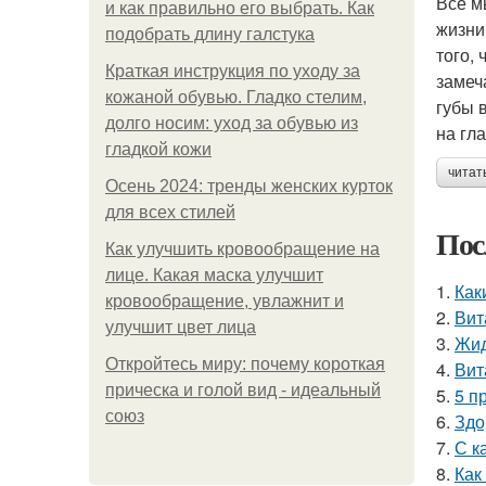
Все м
и как правильно его выбрать. Как
жизни
подобрать длину галстука
того,
Краткая инструкция по уходу за
замеч
кожаной обувью. Гладко стелим,
губы 
долго носим: уход за обувью из
на гл
гладкой кожи
читат
Осень 2024: тренды женских курток
для всех стилей
Пос
Как улучшить кровообращение на
лице. Какая маска улучшит
1.
Как
кровообращение, увлажнит и
2.
Вит
улучшит цвет лица
3.
Жид
Откройтесь миру: почему короткая
4.
Вит
прическа и голой вид - идеальный
5.
5 п
союз
6.
Здо
7.
С к
8.
Как