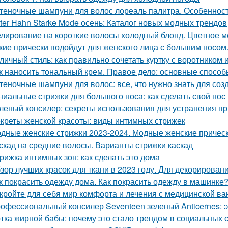
теночные шампуни для волос лореаль палитра. Особеннос
ter Hahn Starke Mode осень: Каталог новых модных трендов
лирование на короткие волосы холодный блонд. Цветное м
кие прически подойдут для женского лица с большим носом
личный стиль: как правильно сочетать куртку с воротником 
к наносить тональный крем. Правое дело: основные способ
теночные шампуни для волос: все, что нужно знать для соз
ниальные стрижки для большого носа: как сделать свой но
леный консилер: секреты использования для устранения п
креты женской красоты: виды интимных стрижек
дные женские стрижки 2023-2024. Модные женские прическ
скад на средние волосы. Варианты стрижки каскад
рижка интимных зон: как сделать это дома
зор лучших красок для ткани в 2023 году. Для декорирован
к покрасить одежду дома. Как покрасить одежду в машинке
кройте для себя мир комфорта и лечения с медицинской ва
офессиональный консилер Seventeen зеленый Anticernes: 
тка жирной бабы: почему это стало трендом в социальных 