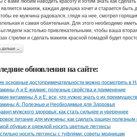
ы с вами любим наводить красоту и хотим знать как сдела
 является макияж, каждая девушка хочет и старается быть 
 чтобы ее мужчина радовался, глядя на нее, смотрел горящи
ательная и самая обаятельная. Для этого необходимо иметь
выглядели настолько привлекательными, чтобы ваша вторая
азах стрелки и сделать макияж красной помадой будет просто
ь дальше →
ледние обновления на сайте:
ие основные достопримечательности можно посмотреть в Н
амины А и Е жидкие: полезные свойства и применение
кие витамины А и Е: все, что нужно знать о их преимущест
амины А: Полезные и Необходимые для Здоровья
равил мужского здоровья: как стать сильнее и увереннее
ровое питание для мужчины: как сделать рацион полезным
акой обувью и одеждой носить цветные леггинсы
 стильно носить леггинсы с туфлями: советы модницам