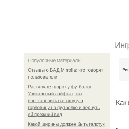
Инг
Популярные материалы
Ре
Отзывы о БАД Mirrolla: что говорят
пользователи
Растянулся ворот у футболки.
Уникальный лайфхак, как
восстановить растянутую
Как
горловину на футболке и вернуть
ей прежний вид
Какой ширины должен быть галстук