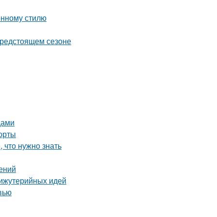
енному стилю
предстоящем сезоне
дами
форты
, что нужно знать
ений
бижутерийных идей
вью