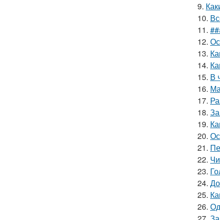
9.
Как
10.
Вс
11.
##
12.
Ос
13.
Ка
14.
Ка
15.
В 
16.
Ма
17.
Ра
18.
За
19.
Ка
20.
Ос
21.
Пе
22.
Чи
23.
Го
24.
До
25.
Ка
26.
Од
27.
За