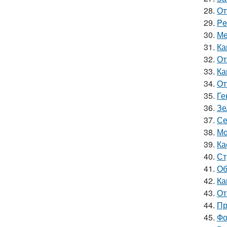
28.
От
29.
Pe
30.
Ме
31.
Ка
32.
От
33.
Ка
34.
От
35.
Ге
36.
Зе
37.
Се
38.
Мо
39.
Ка
40.
Ст
41.
Об
42.
Ка
43.
От
44.
Пр
45.
Фо