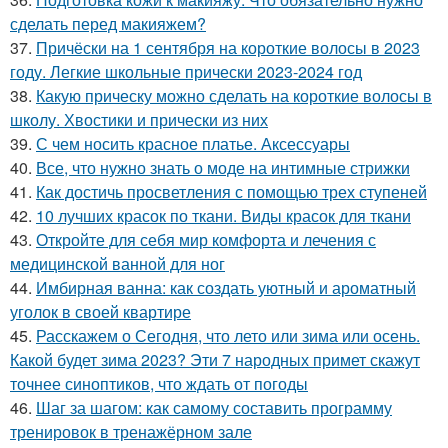
сделать перед макияжем?
37.
Причёски на 1 сентября на короткие волосы в 2023
году. Легкие школьные прически 2023-2024 год
38.
Какую прическу можно сделать на короткие волосы в
школу. Хвостики и прически из них
39.
С чем носить красное платье. Аксессуары
40.
Все, что нужно знать о моде на интимные стрижки
41.
Как достичь просветления с помощью трех ступеней
42.
10 лучших красок по ткани. Виды красок для ткани
43.
Откройте для себя мир комфорта и лечения с
медицинской ванной для ног
44.
Имбирная ванна: как создать уютный и ароматный
уголок в своей квартире
45.
Расскажем о Сегодня, что лето или зима или осень.
Какой будет зима 2023? Эти 7 народных примет скажут
точнее синоптиков, что ждать от погоды
46.
Шаг за шагом: как самому составить программу
тренировок в тренажёрном зале