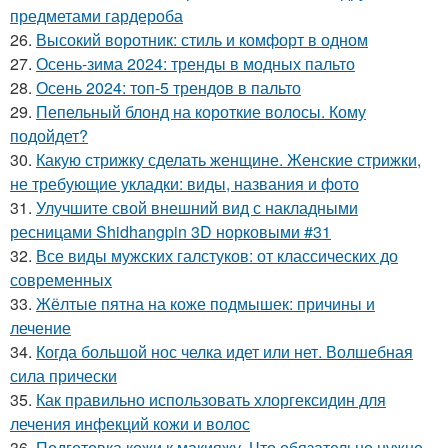
предметами гардероба
26.
Высокий воротник: стиль и комфорт в одном
27.
Осень-зима 2024: тренды в модных пальто
28.
Осень 2024: топ-5 трендов в пальто
29.
Пепельный блонд на короткие волосы. Кому
подойдет?
30.
Какую стрижку сделать женщине. Женские стрижки,
не требующие укладки: виды, названия и фото
31.
Улучшите свой внешний вид с накладными
ресницами Shidhangpin 3D норковыми #31
32.
Все виды мужских галстуков: от классических до
современных
33.
Жёлтые пятна на коже подмышек: причины и
лечение
34.
Когда большой нос челка идет или нет. Волшебная
сила прически
35.
Как правильно использовать хлоргексидин для
лечения инфекций кожи и волос
36.
Подготовка кожи к макияжу. Что обязательно нужно