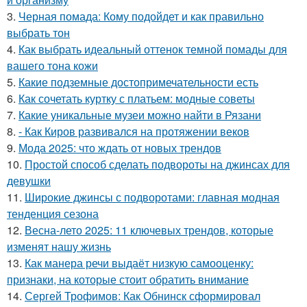
3.
Черная помада: Кому подойдет и как правильно
выбрать тон
4.
Как выбрать идеальный оттенок темной помады для
вашего тона кожи
5.
Какие подземные достопримечательности есть
6.
Как сочетать куртку с платьем: модные советы
7.
Какие уникальные музеи можно найти в Рязани
8.
- Как Киров развивался на протяжении веков
9.
Мода 2025: что ждать от новых трендов
10.
Простой способ сделать подвороты на джинсах для
девушки
11.
Широкие джинсы с подворотами: главная модная
тенденция сезона
12.
Весна-лето 2025: 11 ключевых трендов, которые
изменят нашу жизнь
13.
Как манера речи выдаёт низкую самооценку:
признаки, на которые стоит обратить внимание
14.
Сергей Трофимов: Как Обнинск сформировал