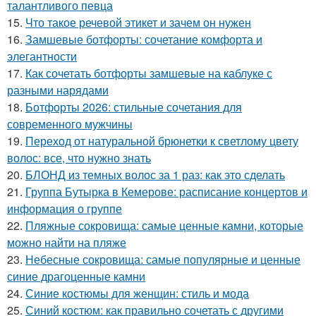
талантливого певца
15.
Что такое речевой этикет и зачем он нужен
16.
Замшевые ботфорты: сочетание комфорта и
элегантности
17.
Как сочетать ботфорты замшевые на каблуке с
разными нарядами
18.
Ботфорты 2026: стильные сочетания для
современного мужчины
19.
Переход от натуральной брюнетки к светлому цвету
волос: все, что нужно знать
20.
БЛОНД из темных волос за 1 раз: как это сделать
21.
Группа Бутырка в Кемерове: расписание концертов и
информация о группе
22.
Пляжные сокровища: самые ценные камни, которые
можно найти на пляже
23.
Небесные сокровища: самые популярные и ценные
синие драгоценные камни
24.
Синие костюмы для женщин: стиль и мода
25.
Синий костюм: как правильно сочетать с другими