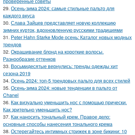
проверенные советы
29.
Осень-зима 2024: самые стильные пальто для
каждого вкуса
30.
Слава Зайцев представляет новую коллекцию
зимних курток, вдохновленную русскими традициями
31.
Peter Hahn Starke Mode осень: Каталог новых модных
трендов
32.
Окрашивание блонд на короткие волосы.
Разнообразие оттенков
33.
Восьмидесятые вернулись: тренды одежды хит
сезона 2019
34.
Осень 2024: топ-5 трендовых пальто для всех стилей
35.
Осень-зима 2024: новые тенденции в пальто от
Chanel
36.
Как визуально уменьшить нос с помощью прически.
Как зрительно уменьшить нос?
37.
Как наносить тональный крем. Правое дело:
основные способы нанесения тонального крема
38.
Остерегайтесь интимных стрижек в зоне бикини: 10