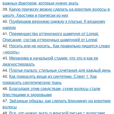
важных факторов, которые нужно знать
39.
Какую прическу можно сделать на короткие волосы в
школу. Хвостики и прически из них
40.
Подбираем верхнюю одежду к платью. К вязаному
наряду
41.
Преимущество оттеночного шампуня от Loreal.
Описание, состав оттеночных шампуней от Loreal
42.
Носить или не носить.. Как правильно пишется слово
«носить»
43.
Меланома в начальной стадии: что это и как ее
диагностировать
44.
Платье-пальто: стильные сочетания для каждый день
45.
Как покрасить вещи из синтетики. Совет 1: Как
покрасить синтетическую ткань
46.
Благодаря этим средствам, сухие волосы стали
блестящими и здоровыми
47.
Звёздные образы: как сделать блондинку на короткие
волосы
48.
Все, что нужно знать о женской письке с волосами