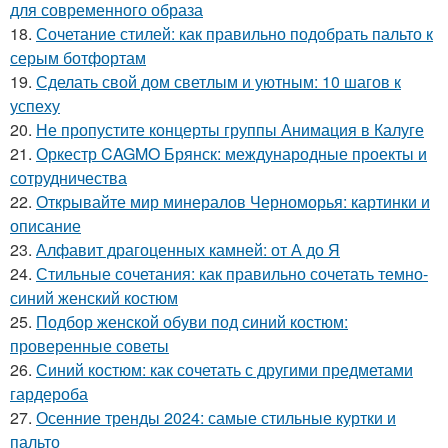
для современного образа
18.
Сочетание стилей: как правильно подобрать пальто к
серым ботфортам
19.
Сделать свой дом светлым и уютным: 10 шагов к
успеху
20.
Не пропустите концерты группы Анимация в Калуге
21.
Оркестр CAGMO Брянск: международные проекты и
сотрудничества
22.
Открывайте мир минералов Черноморья: картинки и
описание
23.
Алфавит драгоценных камней: от А до Я
24.
Стильные сочетания: как правильно сочетать темно-
синий женский костюм
25.
Подбор женской обуви под синий костюм:
проверенные советы
26.
Синий костюм: как сочетать с другими предметами
гардероба
27.
Осенние тренды 2024: самые стильные куртки и
пальто