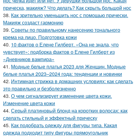
нос челка идет или нет. У девушки большой нос. Какая
прическа, макияж? Что делать? Как скрыть большой нос
38.
Как зрительно уменьшить нос с помощью прически.
Макияж создаст гармонию
39.
Советы по правильному нанесению тонального
крема на лицо. Подготовка кожи
40.
10 фактов о Елене Гилберт. «Она не знала, что
чувствует»: подборка фактов о Елене Гилберт из
«Дневников вампира»
41.
Модные белые платья 2023 для Женщин. Модные
белые платья 2023–2024 года: тенденции и новинки
42.
Интимная стрижка в домашних условиях: как сделать
это правильно и безболезненно
43.
О чем сигнализирует изменение цвета кожи.
Изменение цвета кожи
44.
Серый платиновый блонд на коротких волосах: как
сделать стильный и эффектный прическу
45.
Как подобрать одежду для фигуры типа. Какая
одежда подходит типу фигуры прямоугольник