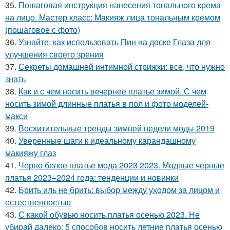
35.
Пошаговая инструкция нанесения тонального крема
на лицо. Мастер класс: Макияж лица тональным кремом
(пошаговое с фото)
36.
Узнайте, как использовать Пин на доске Глаза для
улучшения своего зрения
37.
Секреты домашней интимной стрижки: все, что нужно
знать
38.
Как и с чем носить вечернее платье зимой. С чем
носить зимой длинные платья в пол и фото моделей-
макси
39.
Восхитительные тренды зимней недели моды 2019
40.
Уверенные шаги к идеальному карандашному
макияжу глаз
41.
Черно белое платье мода 2023 2023. Модные черные
платья 2023–2024 года: тенденции и новинки
42.
Брить иль не брить: выбор между уходом за лицом и
естественностью
43.
С какой обувью носить платья осенью 2023. Не
убирай далеко: 5 способов носить летние платья осенью