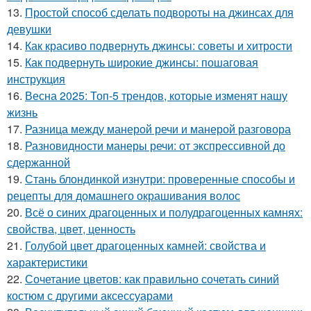
13.
Простой способ сделать подвороты на джинсах для
девушки
14.
Как красиво подвернуть джинсы: советы и хитрости
15.
Как подвернуть широкие джинсы: пошаговая
инструкция
16.
Весна 2025: Топ-5 трендов, которые изменят нашу
жизнь
17.
Разница между манерой речи и манерой разговора
18.
Разновидности манеры речи: от экспрессивной до
сдержанной
19.
Стань блондинкой изнутри: проверенные способы и
рецепты для домашнего окрашивания волос
20.
Всё о синих драгоценных и полудрагоценных камнях:
свойства, цвет, ценность
21.
Голубой цвет драгоценных камней: свойства и
характеристики
22.
Сочетание цветов: как правильно сочетать синий
костюм с другими аксессуарами