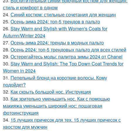
23.
Восхитительный синий брючный костюм для женщин:
стиль и комфорт в одном
24.
Синий костюм: стильные сочетания для женщин
25.
Осень-зима 2024: топ-5 трендов в пальто
26.
Stay Warm and Stylish with Women's Coats for
Autumn/Winter 2024
27.
Осень-зима 2024: тренды в модных пальто
28.
Осень 2024: топ-5 трендовых пальто для всех стилей
29.
Остерегайтесь моды: палитра зимы 2024 от Chanel
30.
Stay Warm and Stylish: The Top Down Coat Trends for
Women in 2024
31.
Пепельный блонд на короткие волосы. Кому
подойдет?
32.
Как скрыть большой нос. Инструкция
33.
Как зрительно уменьшить нос. Как с помощью
макияжа уменьшить широкий нос: пошаговая
фотоинструкция
34.
15 лучших причесок для тех. 15 лучших причесок с
хвостом для мужчин