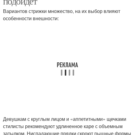
подойдет
Вариантов стрижки множество, на их выбор влияют
особенности внешности:
Кудрявое каре
Удлиненное каре
Каре на короткие
Овальное лицо
волосы
Круглое лицо
Квадратное лицо
Девушкам с круглым лицом и «аппетитными» щечками
Треугольное лицо
Каре на худое лицо
стилисты рекомендуют удлиненное каре с объемным
затылком. Ниспадающие прядки скроют пышные формы