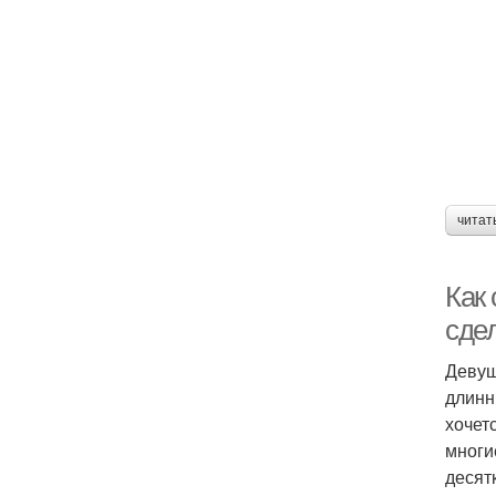
читат
Как 
сдел
Девуш
длинн
хочет
многи
десят