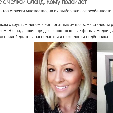
 с челкой блонд. Кому подойдет
нтов стрижки множество, на их выбор влияют особенности
кам с круглым лицом и «аппетитными» щечками стилисты 
ком. Ниспадающие прядки скроют пышные формы модницы. 
ки прядей должны располагаться ниже линии подбородка.