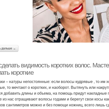
ь дальше →
сделать видимость коротких волос. Масте
ать короткие
ки – натуры непостоянные: если волосы кудрявые , то им х
ые, то мечтают о коротких, и наоборот. Вытянуть или накр
ся добавить длины и объема, на помощь придут накладные 
е из нас отращивают волосы годами и берегут свои косы как
ков сантиметров можно и без помощи ножниц, всего лишь с