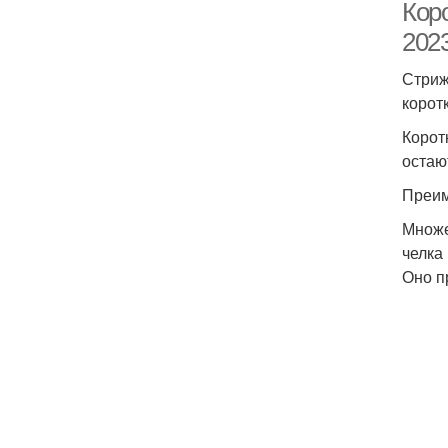
Кор
2023
Стриж
корот
Корот
остаю
Преим
Множе
челка
Оно п