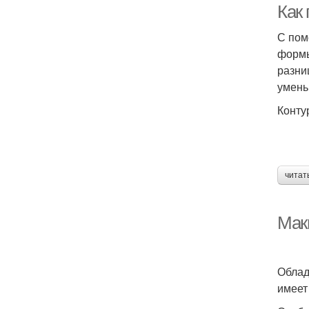
Как
С пом
формы
разни
умень
Конту
читат
Мак
Облад
имеет